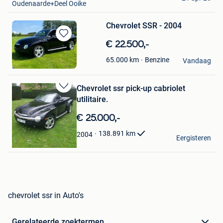
Oudenaarde+Deel Ooike
Chevrolet SSR - 2004
Bewaren
€ 22.500,-
in
Mecanic Import
Benzine
65.000
km
Mijn
Vandaag
Sint-Truiden
Favorieten
Chevrolet ssr pick-up cabriolet
Bewaren
utilitaire.
in
Mijn
€ 25.000,-
Favorieten
defize
138.891
km
2004
Eergisteren
Grivegnee
chevrolet ssr in Auto's
Gerelateerde zoektermen