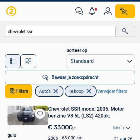
Auto's
Sorteer op
Alle afstanden…
Bewaar je zoekopdracht
Filters
Auto's
Te koop
Verwijder filters
Chevrolet SSR model 2006. Motor
benzine V8 6L (LS2) 420pk.
Bewaren
in
€ 33.000,-
Details
Mijn
gulo
Favorieten
68.000
km
2006
21 apr 26