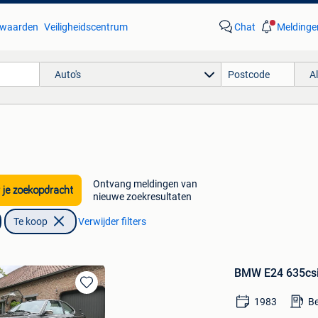
waarden
Veiligheidscentrum
Chat
Meldinge
Auto's
A
Ontvang meldingen van
 je zoekopdracht
nieuwe zoekresultaten
Te koop
Verwijder filters
BMW E24 635csi
Bewaren
1983
Be
in