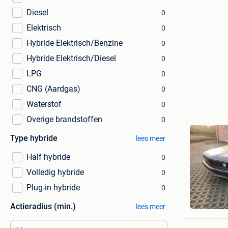
Diesel
0
Elektrisch
0
Hybride Elektrisch/Benzine
0
Hybride Elektrisch/Diesel
0
LPG
0
CNG (Aardgas)
0
Waterstof
0
Overige brandstoffen
0
Type hybride
lees meer
Half hybride
0
Volledig hybride
0
Plug-in hybride
0
Patrick
Actieradius (min.)
Schoten
lees meer