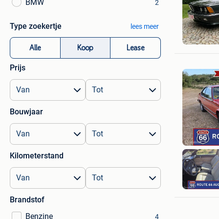
BMW
2
Type zoekertje
lees meer
kristof
Koersel
Alle
Koop
Lease
Prijs
Bouwjaar
Kilometerstand
Brandstof
Benzine
4