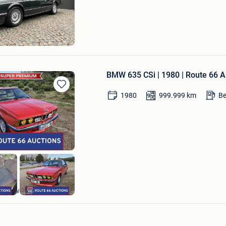
Mijn
Favorieten
BMW 635 CSi | 1980 | Route 66 A
Bewaren
1980
999.999
km
Be
in
Mijn
Favorieten
Route 66 Auctions
Waalwijk