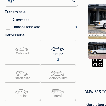
Transmissie
Automaat
1
Handgeschakeld
3
Carrosserie
Cabriolet
Coupé
3
Stadsauto
Monovolume
BMW 635 CSi
Berline
Break
Gerelateer