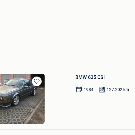
BMW 635 CSI
Bewaren
1984
127.202
km
in
Mijn
Favorieten