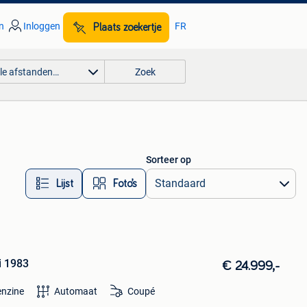
n
Inloggen
FR
Plaats zoekertje
lle afstanden…
Zoek
Sorteer op
Lijst
Foto’s
 1983
€ 24.999,-
nzine
Automaat
Coupé