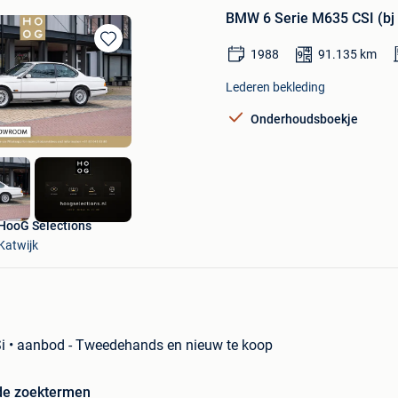
BMW 6 Serie M635 CSI (bj
1988
91.135
km
Bewaren
in
Lederen bekleding
Mijn
Favorieten
Onderhoudsboekje
HooG Selections
Katwijk
 • aanbod - Tweedehands en nieuw te koop
de zoektermen