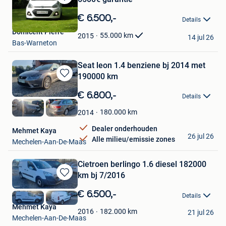
Bewaren
in
€ 6.500,-
Details
Mijn
Domicent Pierre
Favorieten
55.000
km
2015
14 jul 26
Bas-Warneton
Seat leon 1.4 benziene bj 2014 met
190000 km
Bewaren
in
€ 6.800,-
Details
Mijn
Favorieten
180.000
km
2014
Dealer onderhouden
Mehmet Kaya
26 jul 26
Alle milieu/emissie zones
Mechelen-Aan-De-Maas
Cietroen berlingo 1.6 diesel 182000
km bj 7/2016
Bewaren
in
€ 6.500,-
Details
Mijn
Mehmet Kaya
Favorieten
182.000
km
2016
21 jul 26
Mechelen-Aan-De-Maas