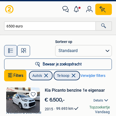
Auto's
Sorteer op
Alle afstanden…
Bewaar je zoekopdracht
Filters
Auto's
Te koop
Verwijder filters
Kia Picanto benzine 1e eigenaar
Bewaren
€ 6.500,-
Details
in
A-Z Auto's
Topzoekertje
Mijn
99.693
km
2015
Vandaag
Arendonk & Deel Retie
Favorieten