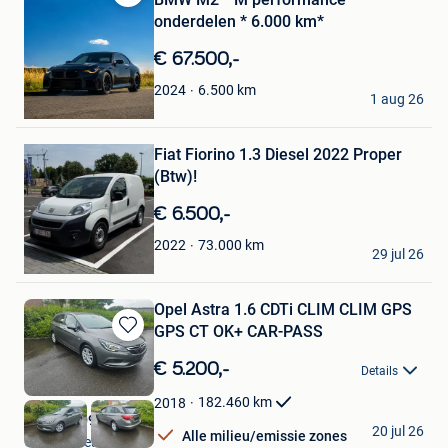
Bewaren
onderdelen * 6.000 km*
in
Mijn
€ 67.500,-
Favorieten
Max
6.500
km
2024
1 aug 26
Montigny-Le-Tilleul
Bewaren
Fiat Fiorino 1.3 Diesel 2022 Proper
in
Mijn
(Btw)!
Favorieten
€ 6.500,-
E.c.a
73.000
km
2022
29 jul 26
Genk
Opel Astra 1.6 CDTi️ CLIM CLIM GPS
GPS CT OK+ CAR-PASS
Bewaren
in
€ 5.200,-
Details
Mijn
Favorieten
182.460
km
2018
0032479094559️
20 jul 26
Alle milieu/emissie zones
Grez-Doiceau