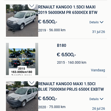
RENAULT KANGOO 1.5DCI MAXI
Bewaren
2019 56000KM PR 6500€EX BTW
in
Mijn
€ 6.500,-
Details
Favorieten
STEVE
56.000
km
2019
31 jul 26
De Klinge
Bewaren
B180
in
Mijn
€ 6.500,-
Favorieten
160.000
km
2015
marck
Vandaag
Sint-Niklaas
RENAULT KANGOO MAXI 1.5DCI
Bewaren
BLUE 75000KM PRIJS 6500€ EXBTW
in
Mijn
€ 6.500,-
Details
Favorieten
STEVE
75.000
km
2020
26 jul 26