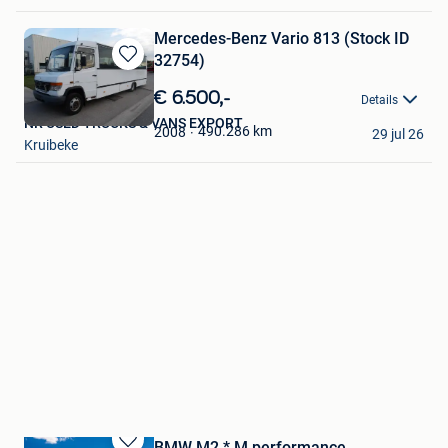
Mercedes-Benz Vario 813 (Stock ID
32754)
Bewaren
in
€ 6.500,-
Details
Mijn
NR USED TRUCKS & VANS EXPORT
Favorieten
490.286
km
2008
29 jul 26
Kruibeke
BMW M2 * M performance