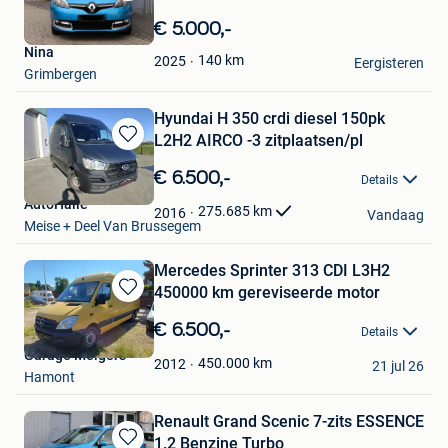
Bewaren
in
€ 5.000,-
Mijn
Nina
Favorieten
140
km
2025
Eergisteren
Grimbergen
Hyundai H 350 crdi diesel 150pk
L2H2 AIRCO -3 zitplaatsen/pl
Bewaren
in
€ 6.500,-
Details
Mijn
AutoHalle
Favorieten
275.685
km
2016
Vandaag
Meise + Deel Van Brussegem
Mercedes Sprinter 313 CDI L3H2
450000 km gereviseerde motor
Bewaren
in
€ 6.500,-
Details
Mijn
Garage Melgers
Favorieten
450.000
km
2012
21 jul 26
Hamont
Renault Grand Scenic 7-zits ESSENCE
1.2 Benzine Turbo