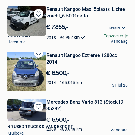
Renault Kangoo Maxi 5plaats_Lichte
vracht_6.500€netto
Bewaren
in
€ 7.865,-
Details
Mijn
Doross-auto
Topzoekertje
Favorieten
94.982
km
2018
Vandaag
Herentals
Renault Kangoo Extreme 1200cc
Bewaren
2014
in
Mijn
€ 6.500,-
Favorieten
dentoon
165.015
km
2014
31 jul 26
Hamme
Mercedes-Benz Vario 813 (Stock ID
35282)
Bewaren
in
€ 6.500,-
Mijn
NR USED TRUCKS & VANS EXPORT
Favorieten
488.948
km
2008
Vandaag
Kruibeke