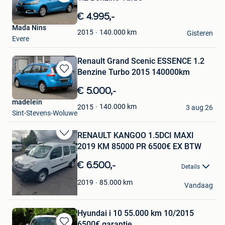
Bewaren
in
€ 4.995,-
Mijn
Mada Nins
Favorieten
140.000
km
2015
Gisteren
Evere
Renault Grand Scenic ESSENCE 1.2
Benzine Turbo 2015 140000km
Bewaren
in
€ 5.000,-
Mijn
madelein
Favorieten
140.000
km
2015
3 aug 26
Sint-Stevens-Woluwe
RENAULT KANGOO 1.5DCI MAXI
Bewaren
2019 KM 85000 PR 6500€ EX BTW
in
Mijn
€ 6.500,-
Details
Favorieten
STEVE
85.000
km
2019
Vandaag
De Klinge
Hyundai i 10 55.000 km 10/2015
6500€ garantie