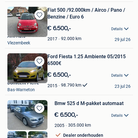
Fiat 500 /92.000km / Airco / Pano /
Benzine / Euro 6
Bewaren
in
€ 6.500,-
Details
Mijn
A.K. Auto
Favorieten
92.000
km
2017
29 jul 26
Vlezembeek
Ford Fiesta 1.25 Ambiente 05/2015
6500€
Bewaren
in
€ 6.500,-
Details
Mijn
Domicent Pierre
Favorieten
98.790
km
2015
23 jul 26
Bas-Warneton
Bmw 525 d M-pakket automaat
Bewaren
€ 6.500,-
Details
in
Mijn
305.000
km
2005
Favorieten
Dealer onderhouden