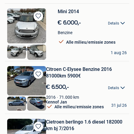
Mini 2014
Bewaren
€ 6.000,-
Details
in
Mijn
Benzine
Favorieten
Alle milieu/emissie zones
MD - Automobile
1 aug 26
Ans
Citroen C-Elysee Benzine 2016
81000km 5900€
Bewaren
in
€ 6.500,-
Details
Mijn
Favorieten
71.000
km
2016
Garage Carrosserie Kennof Jan
31 jul 26
Alle milieu/emissie zones
Lede
Cietroen berlingo 1.6 diesel 182000
km bj 7/2016
Bewaren