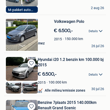
S&D automotive bv
2 aug 26
M-pakket automaat
Hasselt
Bewaren
Volkswagen Polo
in
Mijn
€ 6.500,-
Favorieten
Details
150.000
km
2015
Bugra Konur Alp Dönmez
26 jul 26
Sint-Amands
Hyundai i20 1.2 benzin km 100.000 bj
2015
Bewaren
in
€ 6.500,-
Details
Mijn
Favorieten
100.000
km
2015
Mehmet Kaya
30 jul 26
Alle milieu/emissie zones
Mechelen-Aan-De-Maas
Benzine 7plaats 2015 140.000km
Renault Grand Scenic