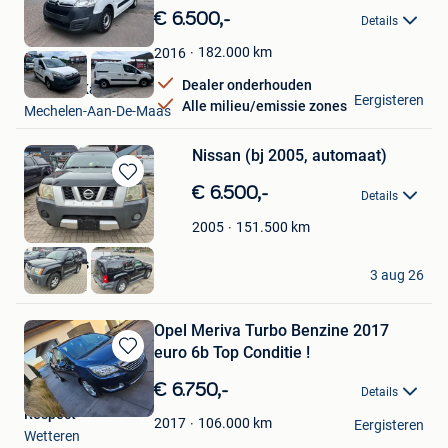
in
€ 6.500,-
Details
Mijn
Favorieten
182.000
km
2016
Dealer onderhouden
Mehmet Kaya
Eergisteren
Alle milieu/emissie zones
Mechelen-Aan-De-Maas
Nissan (bj 2005, automaat)
Bewaren
€ 6.500,-
Details
in
Mijn
151.500
km
2005
Favorieten
WRM Cars
3 aug 26
Gembloux
Opel Meriva Turbo Benzine 2017
euro 6b Top Conditie !
Bewaren
in
€ 6.750,-
Details
Mijn
Respect
Favorieten
106.000
km
2017
Eergisteren
Wetteren