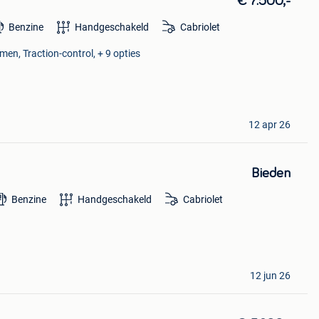
€ 7.500,-
Benzine
Handgeschakeld
Cabriolet
men, Traction-control, + 9 opties
12 apr 26
Bieden
Benzine
Handgeschakeld
Cabriolet
12 jun 26