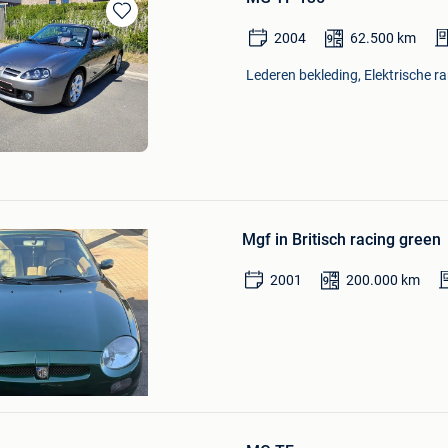
Bewaren
2004
62.500
km
in
Mijn
Lederen bekleding, Elektrische ra
Favorieten
Bewaren
in
Mgf in Britisch racing green
Mijn
Favorieten
2001
200.000
km
eten