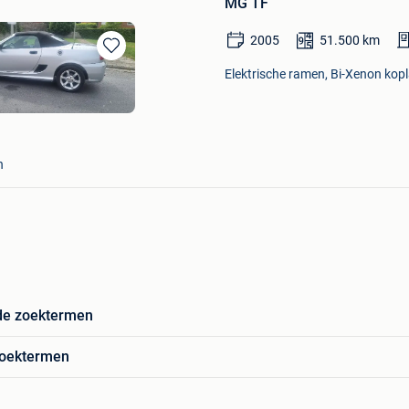
MG TF
2005
51.500
km
Bewaren
Elektrische ramen, Bi-Xenon kopl
in
Mijn
Favorieten
n
de zoektermen
zoektermen