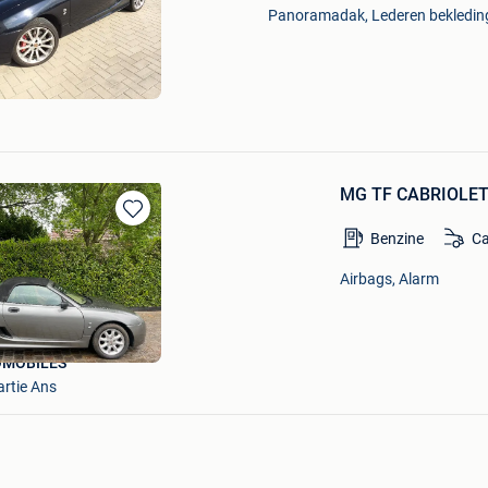
Mijn
Panoramadak, Lederen bekleding
Favorieten
MG TF CABRIOLET 
Bewaren
Benzine
Ca
in
Mijn
Airbags, Alarm
Favorieten
OMOBILES
artie Ans