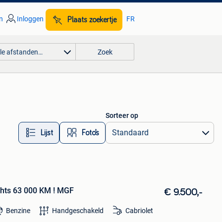
n
Inloggen
FR
Plaats zoekertje
lle afstanden…
Zoek
Sorteer op
Lijst
Foto’s
hts 63 000 KM ! MGF
€ 9.500,-
Benzine
Handgeschakeld
Cabriolet