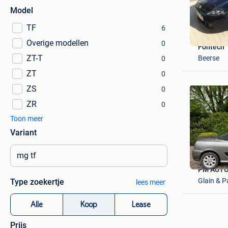
Model
TF
6
Overige modellen
0
Fontech
ZT-T
Beerse
0
ZT
0
ZS
0
ZR
0
Toon meer
Variant
PM AUT
Glain & P
Type zoekertje
lees meer
Alle
Koop
Lease
Prijs