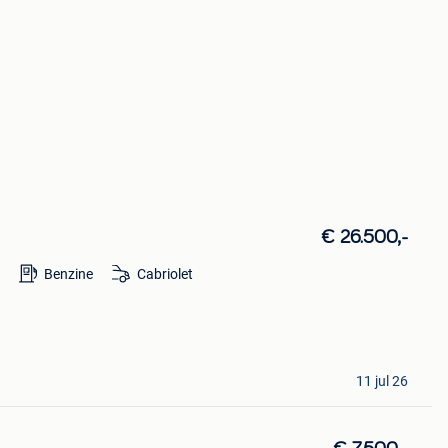
€ 26.500,-
m
Benzine
Cabriolet
11 jul 26