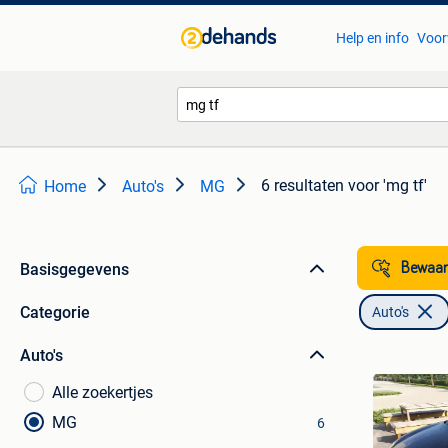
Help en info
Voor
6 resultaten
voor 'mg tf'
Home
Auto's
MG
Basisgegevens
Bewaar
Categorie
Auto's
Auto's
Alle zoekertjes
MG
6