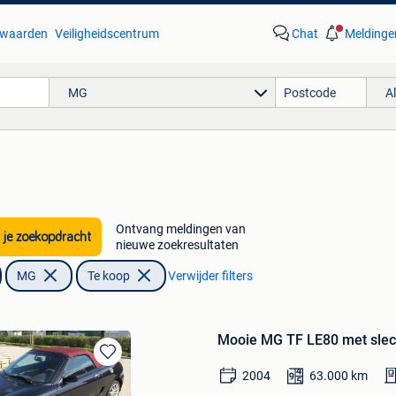
waarden
Veiligheidscentrum
Chat
Meldinge
MG
A
Ontvang meldingen van
 je zoekopdracht
nieuwe zoekresultaten
MG
Te koop
Verwijder filters
Mooie MG TF LE80 met slec
Bewaren
2004
63.000
km
in