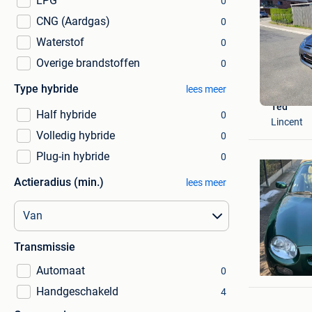
LPG
0
CNG (Aardgas)
0
Waterstof
0
Overige brandstoffen
0
Type hybride
lees meer
Ted
Half hybride
0
Lincent
Volledig hybride
0
Plug-in hybride
0
Actieradius (min.)
lees meer
Transmissie
Peter Ba
Heppen
Automaat
0
Handgeschakeld
4