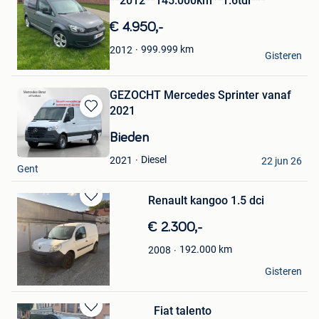
**2012**145.000km**1.6tdi***
in
Mijn
€ 4.950,-
Favorieten
K&M CARS GENT
999.999
km
2012
Gisteren
Gent
GEZOCHT Mercedes Sprinter vanaf
2021
Bewaren
in
Bieden
Mijn
Gent
Favorieten
Diesel
2021
22 jun 26
Gent
Renault kangoo 1.5 dci
Bewaren
in
€ 2.300,-
Mijn
Favorieten
192.000
km
2008
Ciro
Gisteren
Gent
Fiat talento
Bewaren