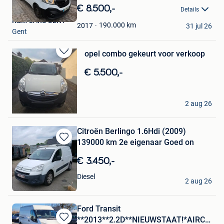
in
€ 8.500,-
Details
Mijn
K&M CARS GENT
Favorieten
190.000
km
2017
31 jul 26
Gent
opel combo gekeurt voor verkoop
Bewaren
in
€ 5.500,-
Mijn
Favorieten
gentenaar
2 aug 26
Gent
Citroën Berlingo 1.6Hdi (2009)
139000 km 2e eigenaar Goed on
Bewaren
in
€ 3.450,-
Mijn
Favorieten
Gentenaar
Diesel
2 aug 26
Gent
Ford Transit
**2013**2.2D**NIEUWSTAAT!*AIRCO*E