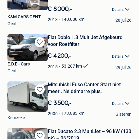
Bewaren
Excl.
in
€ 8.000,-
Details
Mijn
K&M CARS GENT
Favorieten
140.000
km
2013
28 jul 26
Gent
Fiat Doblo 1.3 MultiJet Afgekeurd
voor Roetfilter
Bewaren
in
€ 4.200,-
Details
Mijn
E.D.E - Cars
Favorieten
53.287
km
2015
29 jul 26
Gent
Mitsubishi Fuso Canter Start niet
meer . Ne démarre plus.
Bewaren
in
€ 3.500,-
Details
Mijn
tom
Favorieten
173.883
km
2006
Gisteren
Kemzeke
Fiat Ducato 2.3 MultiJet – 96 kW (130
pk) – 06/2019