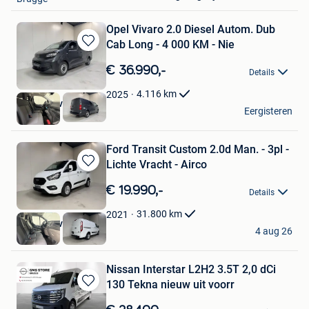
Opel Vivaro 2.0 Diesel Autom. Dub
Cab Long - 4 000 KM - Nie
Bewaren
in
€ 36.990,-
Details
Mijn
Favorieten
4.116
km
2025
Provan Invest BV
Eergisteren
Nazareth
Ford Transit Custom 2.0d Man. - 3pl -
Lichte Vracht - Airco
Bewaren
in
€ 19.990,-
Details
Mijn
Favorieten
31.800
km
2021
Provan Invest BV
4 aug 26
Nazareth
Nissan Interstar L2H2 3.5T 2,0 dCi
130 Tekna nieuw uit voorr
Bewaren
in