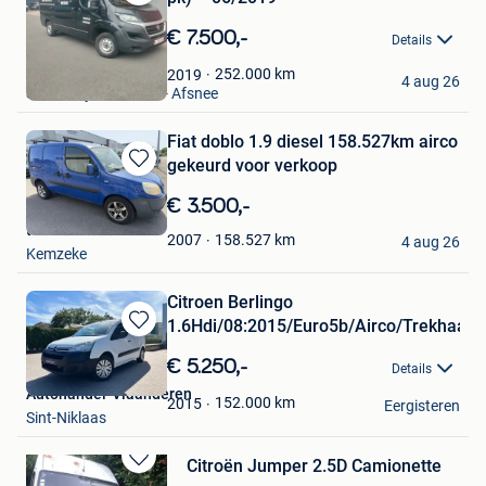
Bewaren
in
€ 7.500,-
Details
Mijn
Favorieten
Karel
252.000
km
2019
4 aug 26
Sint-Denijs-Westrem - Afsnee
Fiat doblo 1.9 diesel 158.527km airco
gekeurd voor verkoop
Bewaren
in
€ 3.500,-
Mijn
tom
Favorieten
158.527
km
2007
4 aug 26
Kemzeke
Citroen Berlingo
1.6Hdi/08:2015/Euro5b/Airco/Trekhaak/
Bewaren
in
€ 5.250,-
Details
Mijn
Autohandel-Vlaanderen
Favorieten
152.000
km
2015
Eergisteren
Sint-Niklaas
Citroën Jumper 2.5D Camionette
Bewaren