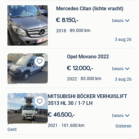
Mijn
Mercedes Citan (lichte vracht)
Favorieten
€ 8.150,-
Details
89.000
km
2018
Ali
3 aug 26
Gent
Opel Movano 2022
Bewaren
€ 12.000,-
Details
in
pascal
Mijn
83.000
km
2022
3 aug 26
Gent
Favorieten
MITSUBISHI BÖCKER VERHUISLIFT
3S13 HL 30 / 1-7 LH
Bewaren
in
€ 46.500,-
Details
Mijn
DV
Favorieten
101.600
km
2021
Gisteren
Gent