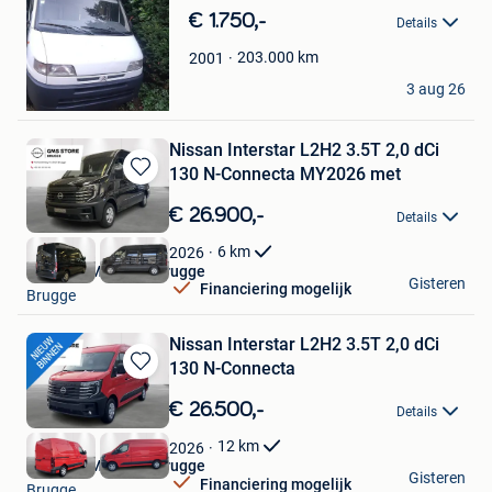
in
€ 1.750,-
Details
Mijn
Favorieten
203.000
km
2001
Laurens
3 aug 26
Gent
Nissan Interstar L2H2 3.5T 2,0 dCi
130 N-Connecta MY2026 met
Bewaren
in
€ 26.900,-
Details
Mijn
Favorieten
6
km
2026
Nissan GMS Store Brugge
Gisteren
Financiering mogelijk
Brugge
Nissan Interstar L2H2 3.5T 2,0 dCi
130 N-Connecta
Bewaren
in
€ 26.500,-
Details
Mijn
Favorieten
12
km
2026
Nissan GMS Store Brugge
Gisteren
Financiering mogelijk
Brugge