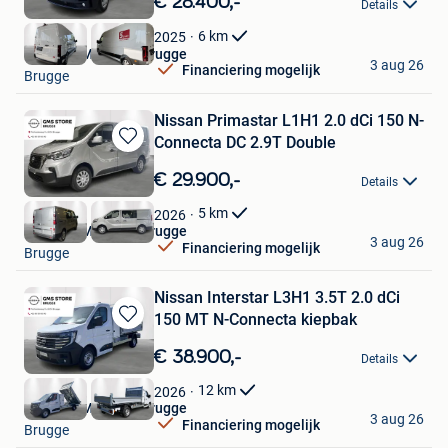
€ 28.400,-
Details
Mijn
Favorieten
6
km
2025
Nissan GMS Store Brugge
3 aug 26
Financiering mogelijk
Brugge
Nissan Primastar L1H1 2.0 dCi 150 N-
Connecta DC 2.9T Double
Bewaren
in
€ 29.900,-
Details
Mijn
Favorieten
5
km
2026
Nissan GMS Store Brugge
3 aug 26
Financiering mogelijk
Brugge
Nissan Interstar L3H1 3.5T 2.0 dCi
150 MT N-Connecta kiepbak
Bewaren
in
€ 38.900,-
Details
Mijn
Favorieten
12
km
2026
Nissan GMS Store Brugge
3 aug 26
Financiering mogelijk
Brugge