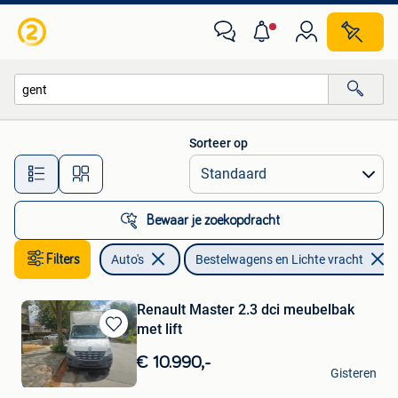
Bestelwagens en Lichte vracht
Sorteer op
Alle afstanden…
Bewaar je zoekopdracht
Filters
Auto's
Bestelwagens en Lichte vracht
Renault Master 2.3 dci meubelbak
met lift
Bewaren
in
€ 10.990,-
autodks
Mijn
Gisteren
Bewaren
Gent
Favorieten
in