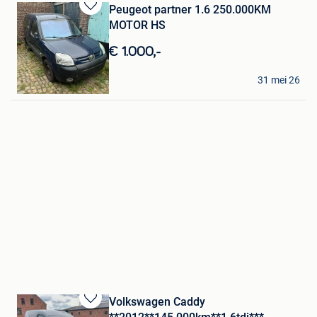
Peugeot partner 1.6 250.000KM
Bewaren
MOTOR HS
in
Mijn
€ 1.000,-
Favorieten
Gent Gent
31 mei 26
Sint-Amandsberg
Volkswagen Caddy
Bewaren