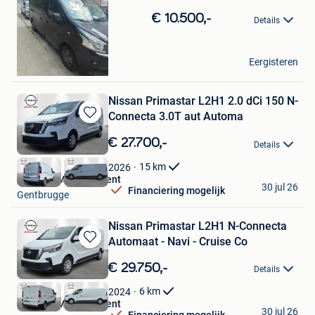
in
€ 10.500,-
Details
Mijn
Favorieten
Bmw
Eergisteren
Gent
Nissan Primastar L2H1 2.0 dCi 150 N-
Connecta 3.0T aut Automa
Bewaren
in
€ 27.700,-
Details
Mijn
Favorieten
15
km
2026
Nissan GMS Store Gent
30 jul 26
Financiering mogelijk
Gentbrugge
Nissan Primastar L2H1 N-Connecta
Automaat - Navi - Cruise Co
Bewaren
in
€ 29.750,-
Details
Mijn
Favorieten
6
km
2024
Nissan GMS Store Gent
30 jul 26