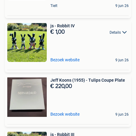
Tielt
9 jun 26
js - Robbit IV
€ 1,00
Details
Bezoek website
9 jun 26
Jeff Koons (1955) - Tulips Coupe Plate
€ 220,00
Bezoek website
9 jun 26
js - Robbit III