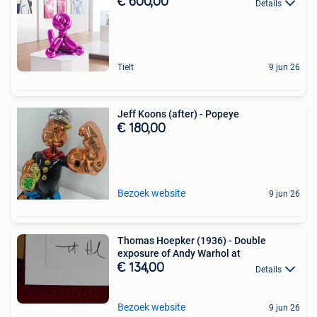
€ 600,00
Details
Tielt
9 jun 26
Jeff Koons (after) - Popeye
€ 180,00
Bezoek website
9 jun 26
Thomas Hoepker (1936) - Double
exposure of Andy Warhol at
€ 134,00
Details
Bezoek website
9 jun 26