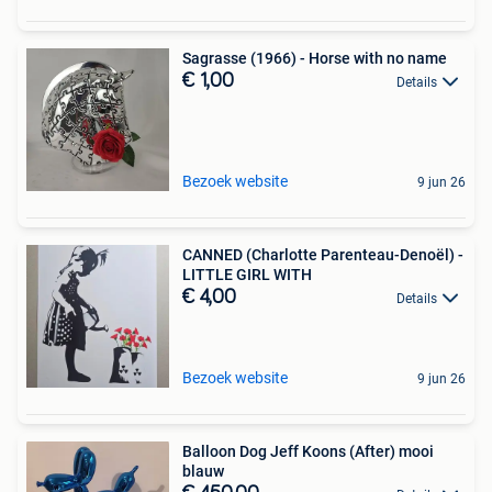
Sagrasse (1966) - Horse with no name
€ 1,00
Details
Bezoek website
9 jun 26
CANNED (Charlotte Parenteau-Denoël) -
LITTLE GIRL WITH
€ 4,00
Details
Bezoek website
9 jun 26
Balloon Dog Jeff Koons (After) mooi
blauw