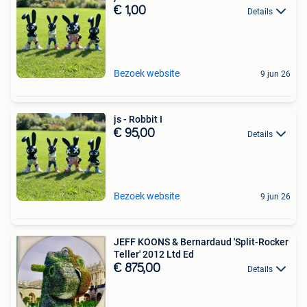
€ 1,00
Details
Bezoek website
9 jun 26
js - Robbit I
€ 95,00
Details
Bezoek website
9 jun 26
JEFF KOONS & Bernardaud 'Split-Rocker
Teller' 2012 Ltd Ed
€ 875,00
Details