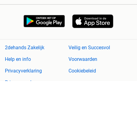
2dehands Zakelijk
Veilig en Succesvol
Help en info
Voorwaarden
Privacyverklaring
Cookiebeleid
Privacyvoorkeuren
Over 2dehands
Adevinta
Sitemap
2dehands is niet aansprakelijk voor (gevolg)schade die voortkomt