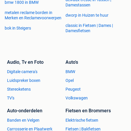
bmw 1800 in BMW
Damestassen
metalen reclame borden in
dworp in Huizen te huur
Merken en Reclamevoorwerpen
classic in Fietsen | Dames |
bok in Steigers
Damesfietsen
Audio, Tv en Foto
Auto's
Digitale camera's
BMW
Luidspreker boxen
Opel
Stereoketens
Peugeot
TV's
Volkswagen
Auto-onderdelen
Fietsen en Brommers
Banden en Velgen
Elektrische fietsen
Carrosserie en Plaatwerk
Fietsen | Bakfietsen