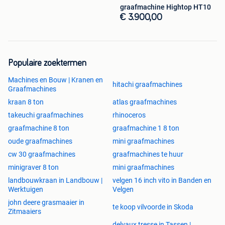
graafmachine Hightop HT10
€ 3.900,00
Populaire zoektermen
Machines en Bouw | Kranen en
hitachi graafmachines
Graafmachines
kraan 8 ton
atlas graafmachines
takeuchi graafmachines
rhinoceros
graafmachine 8 ton
graafmachine 1 8 ton
oude graafmachines
mini graafmachines
cw 30 graafmachines
graafmachines te huur
minigraver 8 ton
mini graafmachines
landbouwkraan in Landbouw |
velgen 16 inch vito in Banden en
Werktuigen
Velgen
john deere grasmaaier in
te koop vilvoorde in Skoda
Zitmaaiers
delvaux tresse in Tassen |