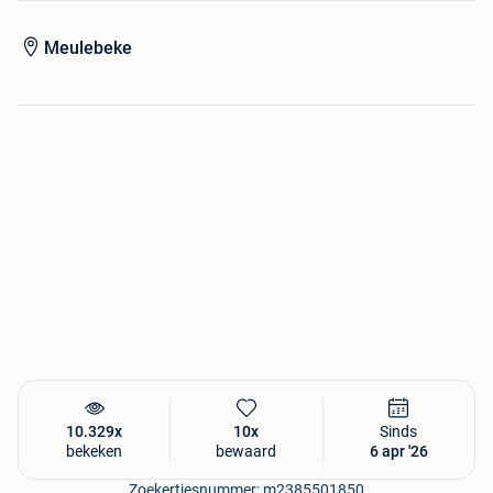
Meulebeke
10.329x
10x
Sinds
bekeken
bewaard
6 apr '26
Zoekertjesnummer: m2385501850