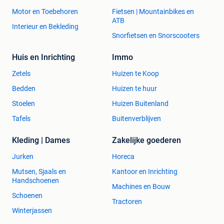
Motor en Toebehoren
Fietsen | Mountainbikes en
ATB
Interieur en Bekleding
Snorfietsen en Snorscooters
Huis en Inrichting
Immo
Zetels
Huizen te Koop
Bedden
Huizen te huur
Stoelen
Huizen Buitenland
Tafels
Buitenverblijven
Kleding | Dames
Zakelijke goederen
Jurken
Horeca
Mutsen, Sjaals en
Kantoor en Inrichting
Handschoenen
Machines en Bouw
Schoenen
Tractoren
Winterjassen