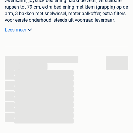
zwenkarm, joystick bediening naast de zetel, verstelbare
rupsen tot 79 cm, extra bediening met klem (grappin) op de
arm, 3 bakken met snelwissel, materiaalkoffer, extra filters
voor eerste onderhoud, steeds uit voorraad leverbaar,
nieuwe machine.
Lees meer
prijs exclusief 21% btw
gsm: 0032 475274507
...
graafmachine, minigraver, mini pelle, grue, digger, bagger,
...
...
...
...
...
...
...
...
...
...
...