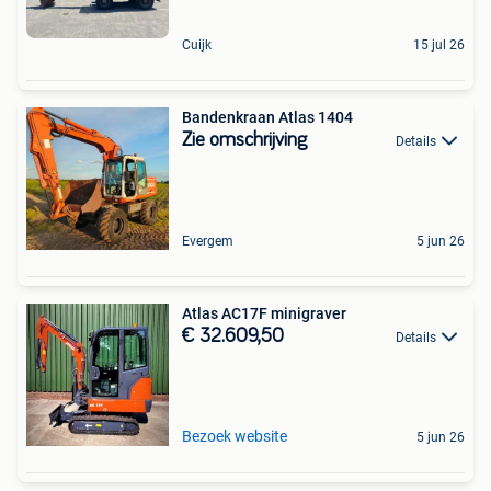
Cuijk
15 jul 26
Bandenkraan Atlas 1404
Zie omschrijving
Details
Evergem
5 jun 26
Atlas AC17F minigraver
€ 32.609,50
Details
Bezoek website
5 jun 26