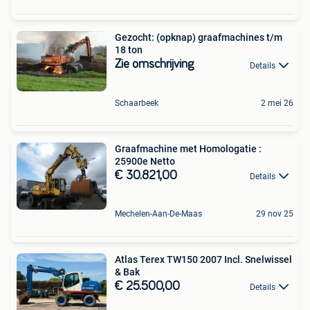
Gezocht: (opknap) graafmachines t/m
18 ton
Zie omschrijving
Details
Schaarbeek
2 mei 26
Graafmachine met Homologatie :
25900e Netto
€ 30.821,00
Details
Mechelen-Aan-De-Maas
29 nov 25
Atlas Terex TW150 2007 Incl. Snelwissel
& Bak
€ 25.500,00
Details