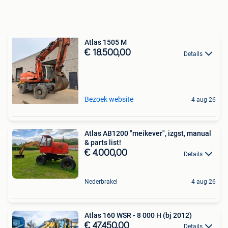
Atlas 1505 M
€ 18.500,00
Details
Bezoek website
4 aug 26
Atlas AB1200 "meikever", izgst, manual
& parts list!
€ 4.000,00
Details
Nederbrakel
4 aug 26
Atlas 160 WSR - 8 000 H (bj 2012)
€ 47.450,00
Details