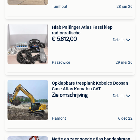
Turnhout
28 jun 26
Hiab Palfinger Atlas Fassi klep
radiografische
€ 5.812,00
Details
Paszowice
29 mei 26
Opklapbare treeplank Kobelco Doosan
Case Atlas Komatsu CAT
Zie omschrijving
Details
Hamont
6 dec 22
Nette en zeer goede atlas bandenkraan