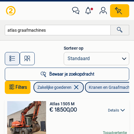
Machines en Bouw | Kranen en Graafmachines
Sorteer op
Alle afstanden…
Bewaar je zoekopdracht
Filters
Zakelijke goederen
Kranen en Graafmachin
Atlas 1505 M
€ 18.500,00
Details
Topadvertentie