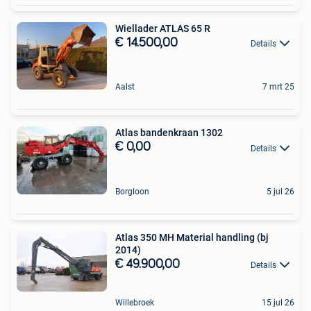
Wiellader ATLAS 65 R
€ 14.500,00
Details
Aalst
7 mrt 25
Atlas bandenkraan 1302
€ 0,00
Details
Borgloon
5 jul 26
Atlas 350 MH Material handling (bj
2014)
€ 49.900,00
Details
Willebroek
15 jul 26