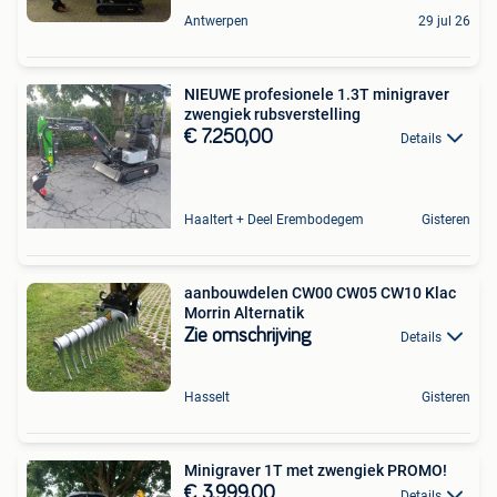
Antwerpen
29 jul 26
NIEUWE profesionele 1.3T minigraver
zwengiek rubsverstelling
€ 7.250,00
Details
Haaltert + Deel Erembodegem
Gisteren
aanbouwdelen CW00 CW05 CW10 Klac
Morrin Alternatik
Zie omschrijving
Details
Hasselt
Gisteren
Minigraver 1T met zwengiek PROMO!
€ 3.999,00
Details