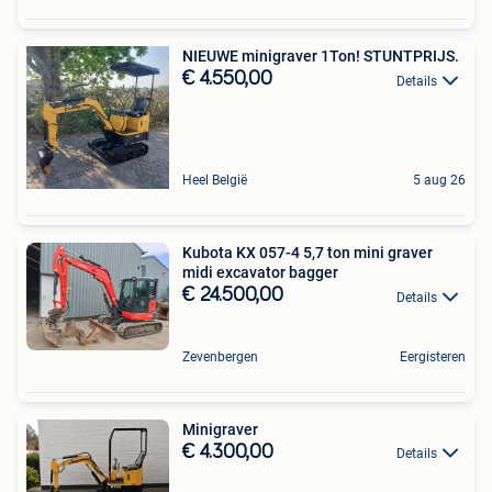
NIEUWE minigraver 1Ton! STUNTPRIJS.
€ 4.550,00
Details
Heel België
5 aug 26
Kubota KX 057-4 5,7 ton mini graver
midi excavator bagger
€ 24.500,00
Details
Zevenbergen
Eergisteren
Minigraver
€ 4.300,00
Details