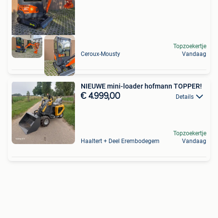
Topzoekertje
Ceroux-Mousty
Vandaag
NIEUWE mini-loader hofmann TOPPER!
€ 4.999,00
Details
Topzoekertje
Haaltert + Deel Erembodegem
Vandaag