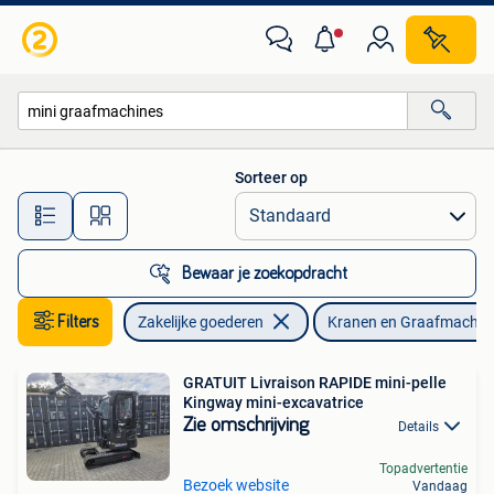
Machines en Bouw | Kranen en Graafmachines
Sorteer op
Alle afstanden…
Bewaar je zoekopdracht
Filters
Zakelijke goederen
Kranen en Graafmachin
GRATUIT Livraison RAPIDE mini-pelle
Kingway mini-excavatrice
Zie omschrijving
Details
Topadvertentie
Bezoek website
Vandaag