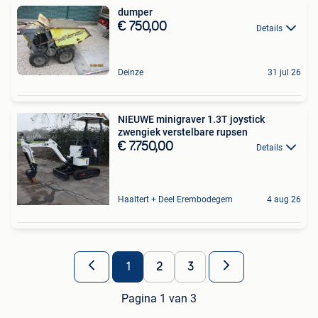
dumper
€ 750,00
Details
Deinze
31 jul 26
NIEUWE minigraver 1.3T joystick
zwengiek verstelbare rupsen
€ 7.750,00
Details
Haaltert + Deel Erembodegem
4 aug 26
1
2
3
Pagina 1 van 3