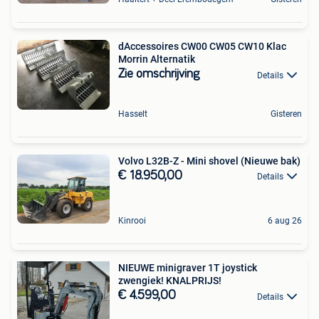
dAccessoires CW00 CW05 CW10 Klac
Morrin Alternatik
Zie omschrijving
Details
Hasselt
Gisteren
Volvo L32B-Z - Mini shovel (Nieuwe bak)
€ 18.950,00
Details
Kinrooi
6 aug 26
NIEUWE minigraver 1T joystick
zwengiek! KNALPRIJS!
€ 4.599,00
Details