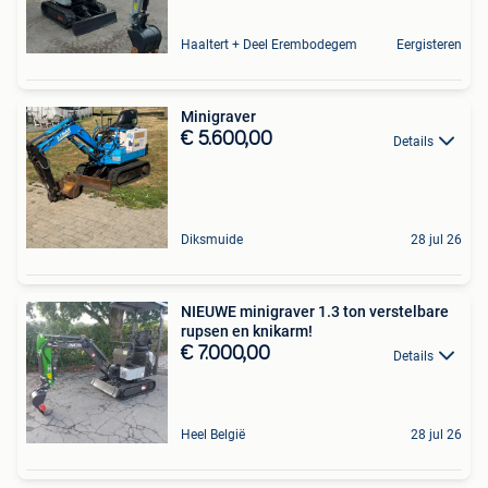
Haaltert + Deel Erembodegem
Eergisteren
Minigraver
€ 5.600,00
Details
Diksmuide
28 jul 26
NIEUWE minigraver 1.3 ton verstelbare
rupsen en knikarm!
€ 7.000,00
Details
Heel België
28 jul 26