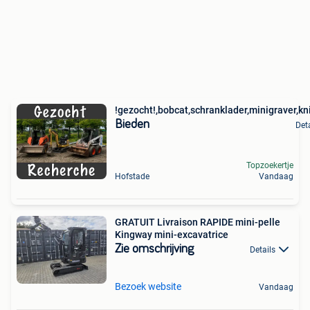
!gezocht!,bobcat,schranklader,minigraver,kn
Bieden
Det
Topzoekertje
Hofstade
Vandaag
GRATUIT Livraison RAPIDE mini-pelle
Kingway mini-excavatrice
Zie omschrijving
Details
Bezoek website
Vandaag