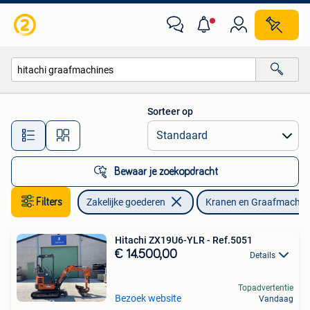
Machines en Bouw | Kranen en Graafmachines
Sorteer op
Alle afstanden…
Bewaar je zoekopdracht
Filters
Zakelijke goederen
Kranen en Graafmachin
Hitachi ZX19U6-YLR - Ref.5051
€ 14.500,00
Details
Topadvertentie
Bezoek website
Vandaag