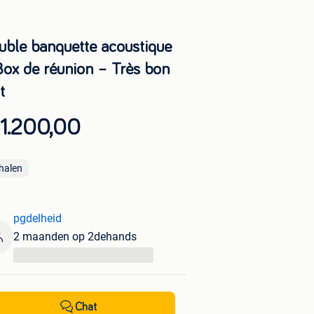
uble banquette acoustique
Box de réunion – Très bon
t
 1.200,00
halen
pgdelheid
2 maanden op 2dehands
...
Chat