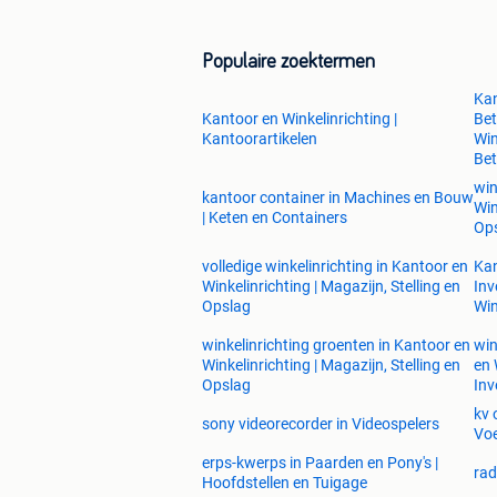
Populaire zoektermen
Kan
Kantoor en Winkelinrichting |
Bet
Kantoorartikelen
Win
Be
win
kantoor container in Machines en Bouw
Win
| Keten en Containers
Op
volledige winkelinrichting in Kantoor en
Kan
Winkelinrichting | Magazijn, Stelling en
Inv
Opslag
Win
winkelinrichting groenten in Kantoor en
win
Winkelinrichting | Magazijn, Stelling en
en 
Opslag
Inv
kv 
sony videorecorder in Videospelers
Voe
erps-kwerps in Paarden en Pony's |
rad
Hoofdstellen en Tuigage