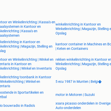
toor en Winkelinrichting | Kassa's en
winkelinrichting in Kantoor en
aalsystemen in Kantoor en
Winkelinrichting | Magazijn, Stelling 
kelinrichting | Kassa's en
Opslag
taalsystemen
kelinrichting in Kantoor en
kantoor container in Machines en 
kelinrichting | Magazijn, Stelling en
| Keten en Containers
slag
toor en Winkelinrichting | Winkel en
rekken winkelinrichting in Kantoor e
entaris in Kantoor en
Winkelinrichting | Magazijn, Stelling 
kelinrichting | Winkel en Inventaris
Opslag
kelinrichting toonbank in Kantoor
Winkelinrichting | Winkel en
5 ecu 1987 in Munten | Belgi�
entaris
oostende in Sportartikelen en
motor in Motoren | Suzuki
tbal
xsara picasso onderdelen in Overige
io bouwradio in Radio's
Auto-onderdelen