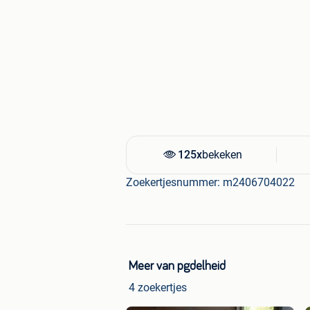
Mobilier volumineux → prévoir 
📍 Visible à Corbais
💰 Prix : à discuter
125x
bekeken
Zoekertjesnummer: m2406704022
Meer van pgdelheid
4 zoekertjes