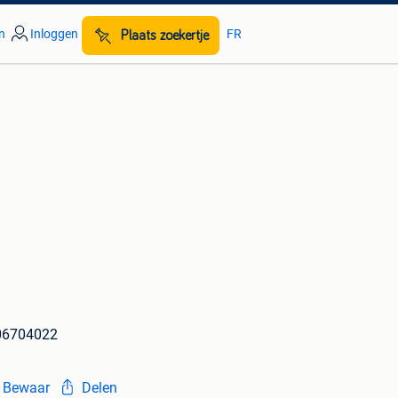
n
Inloggen
FR
Plaats zoekertje
06704022
Bewaar
Delen