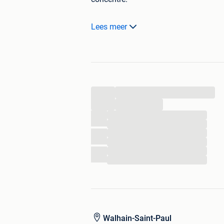
Lees meer
Configuration en
face à face 4
Panneaux hauts acoustiques
po
Table centrale incluse
(avec pa
Structure solide, usage professi
Revêtement tissu vert moderne
...
...
✅ État
...
...
...
...
...
Très bon état général
...
Pas de déchirure ni défaut maje
Toujours utilisé en environnement
poussière
ℹ️ Informations pratiques
Walhain-Saint-Paul