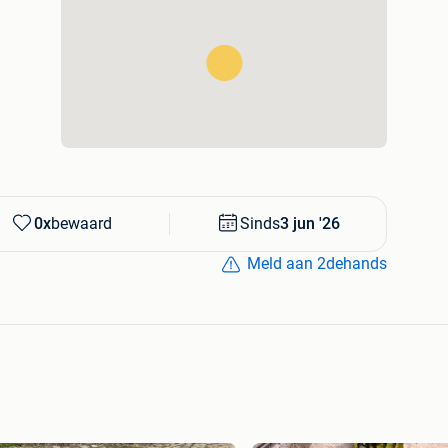
transport adapté
0x
bewaard
Sinds
3 jun '26
Meld aan 2dehands