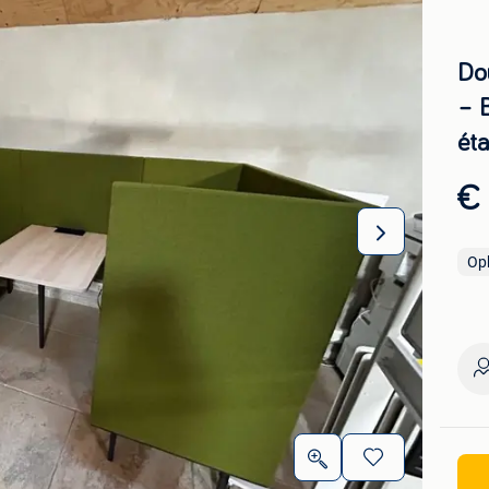
Do
– 
éta
€
Op