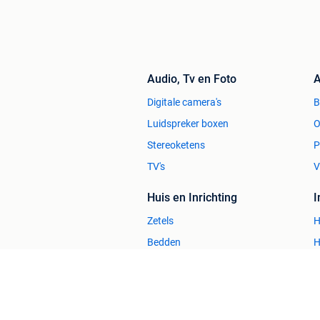
Audio, Tv en Foto
A
Digitale camera's
Luidspreker boxen
O
Stereoketens
P
TV's
V
Huis en Inrichting
Zetels
H
Bedden
H
Stoelen
H
Tafels
B