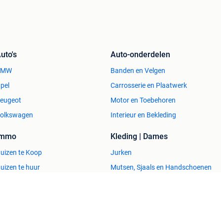
uto's
Auto-onderdelen
BMW
Banden en Velgen
pel
Carrosserie en Plaatwerk
eugeot
Motor en Toebehoren
olkswagen
Interieur en Bekleding
Immo
Kleding | Dames
uizen te Koop
Jurken
uizen te huur
Mutsen, Sjaals en Handschoenen
uizen Buitenland
Schoenen
uitenverblijven
Winterjassen