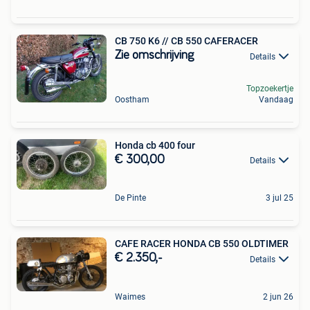
CB 750 K6 // CB 550 CAFERACER
Zie omschrijving
Details
Topzoekertje
Oostham
Vandaag
Honda cb 400 four
€ 300,00
Details
De Pinte
3 jul 25
CAFE RACER HONDA CB 550 OLDTIMER
€ 2.350,-
Details
Waimes
2 jun 26