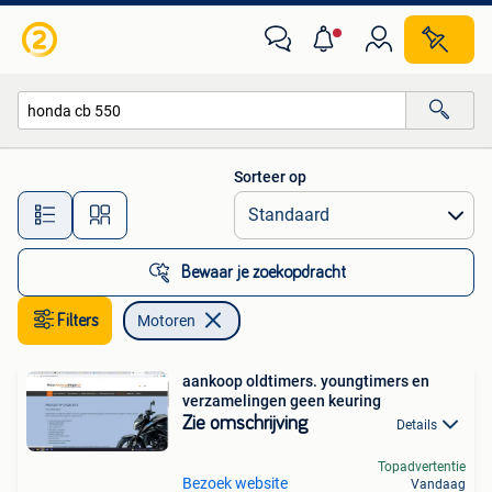
Motoren
Sorteer op
Alle afstanden…
Bewaar je zoekopdracht
Filters
Motoren
aankoop oldtimers. youngtimers en
verzamelingen geen keuring
Zie omschrijving
Details
Topadvertentie
Bezoek website
Vandaag