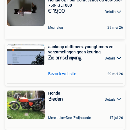
Honda CB Four Contactslot CB 400-550-
750- GL1000
€ 19,00
Details
Mechelen
29 mei 26
aankoop oldtimers. youngtimers en
verzamelingen geen keuring
Zie omschrijving
Details
Bezoek website
29 mei 26
Honda
Bieden
Details
Merelbeke+Deel Zwijnaarde
17 jul 26