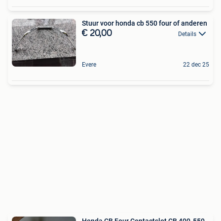
Stuur voor honda cb 550 four of anderen
€ 20,00
Details
Evere
22 dec 25