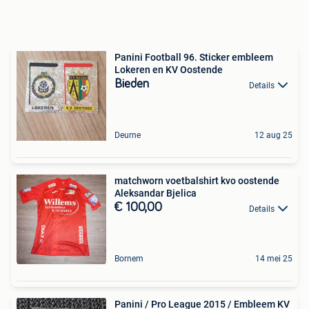
Panini Football 96. Sticker embleem
Lokeren en KV Oostende
Bieden
Details
Deurne
12 aug 25
matchworn voetbalshirt kvo oostende
Aleksandar Bjelica
€ 100,00
Details
Bornem
14 mei 25
Panini / Pro League 2015 / Embleem KV