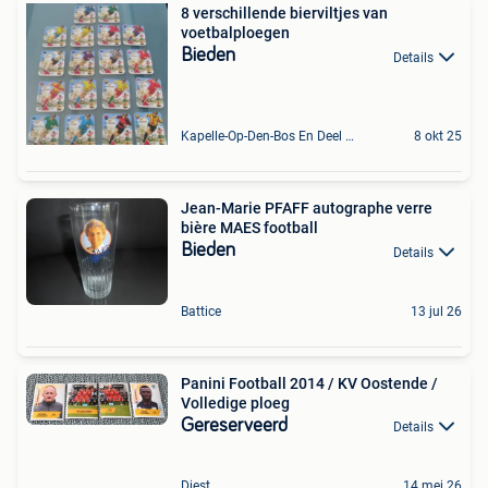
8 verschillende bierviltjes van
voetbalploegen
Bieden
Details
Kapelle-Op-Den-Bos En Deel Van Zemst
8 okt 25
Jean-Marie PFAFF autographe verre
bière MAES football
Bieden
Details
Battice
13 jul 26
Panini Football 2014 / KV Oostende /
Volledige ploeg
Gereserveerd
Details
Diest
14 mei 26