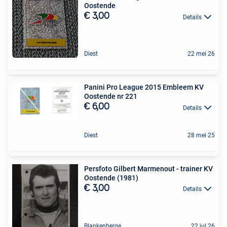
Oostende
€ 3,00
Details
Diest
22 mei 26
Panini Pro League 2015 Embleem KV
Oostende nr 221
€ 6,00
Details
Diest
28 mei 25
Persfoto Gilbert Marmenout - trainer KV
Oostende (1981)
€ 3,00
Details
Blankenberge
22 jul 26