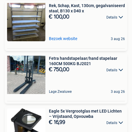
Rek, Schap, Kast, 130cm, gegalvaniseerd
staal, B130 x D40 x
€ 100,00
Details
Bezoek website
3 aug 26
Fetra handstapelaar/hand stapelaar
160CM 500KG BJ2021
€ 750,00
Details
Lage Zwaluwe
3 aug 26
Eagle 5x Vergrootglas met LED Lichten
– Vrijstaand, Opvouwba
€ 16,99
Details