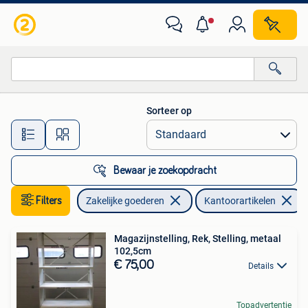
Kantoor en Winkelinrichting | Kantoorartikelen
Sorteer op
Alle afstanden…
Bewaar je zoekopdracht
Filters
Zakelijke goederen
Kantoorartikelen
Magazijnstelling, Rek, Stelling, metaal
102,5cm
€ 75,00
Details
Topadvertentie