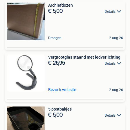
Archiefdozen
€ 5,00
Details
Drongen
2 aug 26
Vergrootglas staand met ledverlichting
€ 26,95
Details
Bezoek website
2 aug 26
5 postbakjes
€ 5,00
Details