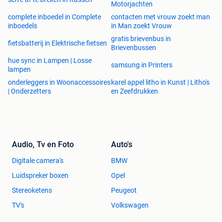
Motorjachten
complete inboedel in Complete
contacten met vrouw zoekt man
inboedels
in Man zoekt Vrouw
gratis brievenbus in
fietsbatterij in Elektrische fietsen
Brievenbussen
hue sync in Lampen | Losse
samsung in Printers
lampen
onderleggers in Woonaccessoires
karel appel litho in Kunst | Litho's
| Onderzetters
en Zeefdrukken
Audio, Tv en Foto
Auto's
Digitale camera's
BMW
Luidspreker boxen
Opel
Stereoketens
Peugeot
TV's
Volkswagen