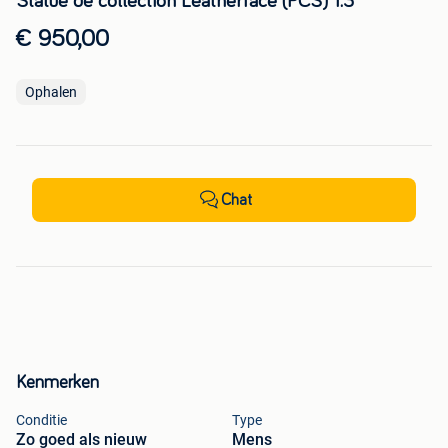
Statue de collection Leatherface (PCS) 1:3
€ 950,00
Ophalen
Chat
Kenmerken
Conditie
Type
Zo goed als nieuw
Mens