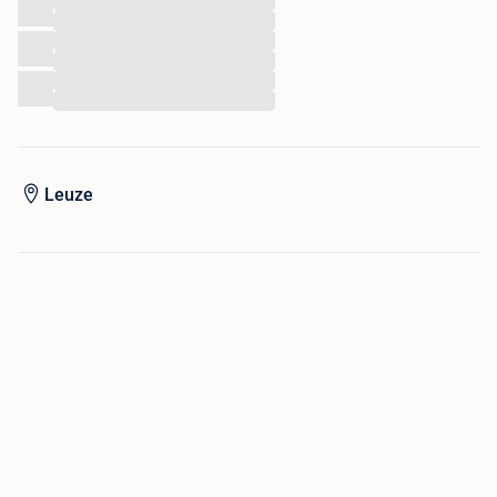
...
...
...
...
...
...
Leuze