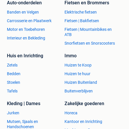
Auto-onderdelen
Fietsen en Brommers
Banden en Velgen
Elektrische fietsen
Carrosserie en Plaatwerk
Fietsen | Bakfietsen
Motor en Toebehoren
Fietsen | Mountainbikes en
ATB
Interieur en Bekleding
Snorfietsen en Snorscooters
Huis en Inrichting
Immo
Zetels
Huizen te Koop
Bedden
Huizen te huur
Stoelen
Huizen Buitenland
Tafels
Buitenverblijven
Kleding | Dames
Zakelijke goederen
Jurken
Horeca
Mutsen, Sjaals en
Kantoor en Inrichting
Handschoenen