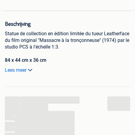
Beschrijving
Statue de collection en édition limitée du tueur Leatherface
du film original "Massacre à la tronçonneuse" (1974) par le
studio PCS à l'échelle 1:3.
84 x 44 cm x 36 cm
Lees meer
Enlèvement à Leuze, à quelques minutes en voiture de la
gare.
Pas d'échange. Pas de livraison.
...
Boîte en plastique d'emballage inclue.
Boîte en carton et frigolite de protection non inclue.
...
...
...
...
...