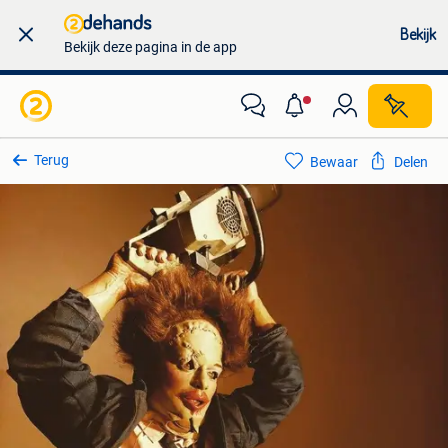
Bekijk
Bekijk deze pagina in de app
Terug
Bewaar
Delen