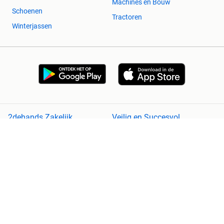
Machines en Bouw
Schoenen
Tractoren
Winterjassen
2dehands Zakelijk
Veilig en Succesvol
Help en info
Voorwaarden
Privacyverklaring
Cookiebeleid
Privacyvoorkeuren
Over 2dehands
Adevinta
Sitemap