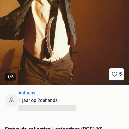
5
1
/
5
Anthony
1 jaar op 2dehands
...