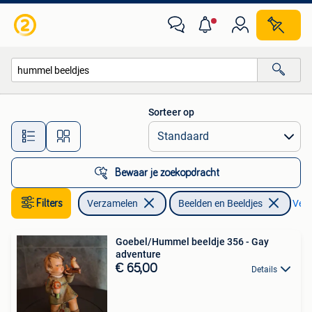
Beelden en Beeldjes
Sorteer op
Alle afstanden…
Bewaar je zoekopdracht
Filters
Verzamelen
Beelden en Beeldjes
Verw
Goebel/Hummel beeldje 356 - Gay
adventure
€ 65,00
Details