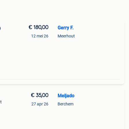
€ 180,00
Gerry F.
)
12 mei 26
Meerhout
€ 35,00
Meljado
t
27 apr 26
Berchem