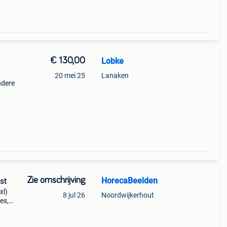
€ 130,00
Lobke
20 mei 25
Lanaken
ndere
Zie omschrijving
HorecaBeelden
st
xl)
8 jul 26
Noordwijkerhout
es,
000