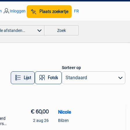
n
Inloggen
FR
Plaats zoekertje
lle afstanden…
Zoek
Sorteer op
Lijst
Foto’s
€ 60,00
Nicole
eerd
2 aug 26
Bilzen
rs
ft