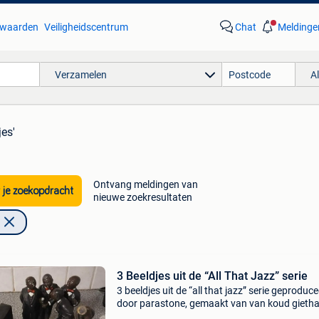
waarden
Veiligheidscentrum
Chat
Meldinge
Verzamelen
A
jes'
Ontvang meldingen van
 je zoekopdracht
nieuwe zoekresultaten
3 Beeldjes uit de “All That Jazz” serie
3 beeldjes uit de “all that jazz” serie geproduc
door parastone, gemaakt van van koud gietha
(polystone) en handgeschilderd, de pianist hee