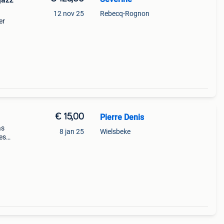
12 nov 25
Rebecq-Rognon
er
€ 15,00
Pierre Denis
as
8 jan 25
Wielsbeke
es
ca 9,5