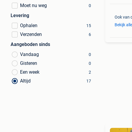
Moet nu weg
0
Levering
Ook van 
Bekijk all
Ophalen
15
Verzenden
6
Aangeboden sinds
Vandaag
0
Gisteren
0
Een week
2
Altijd
17