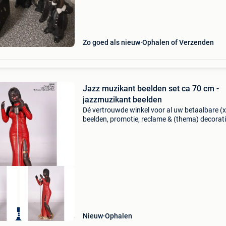
een opwindmechanisme dat een deuntje speel
samen t
Zo goed als nieuw
Ophalen of Verzenden
Jazz muzikant beelden set ca 70 cm -
jazzmuzikant beelden
Dé vertrouwde winkel voor al uw betaalbare (x
beelden, promotie, reclame & (thema) decorati
ook alles voor uw huis & tuin met meer dan 5
verschillende artikelen. Horecabeelden biedt a
orecaBeelden
Nieuw
Ophalen