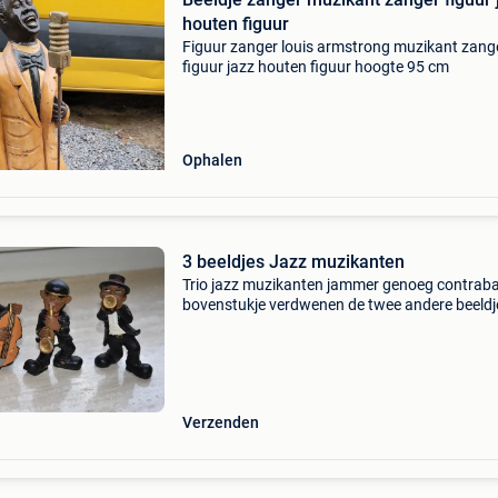
houten figuur
Figuur zanger louis armstrong muzikant zang
figuur jazz houten figuur hoogte 95 cm
Ophalen
3 beeldjes Jazz muzikanten
Trio jazz muzikanten jammer genoeg contrab
bovenstukje verdwenen de twee andere beeldj
intact set van drie soort parastone hoogte cir
cm
Verzenden