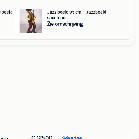
s beeld
Jazz beeld 95 cm – Jazzbeeld
saxofonist
Zie omschrijving
€ 125,00
Séverine
jazz