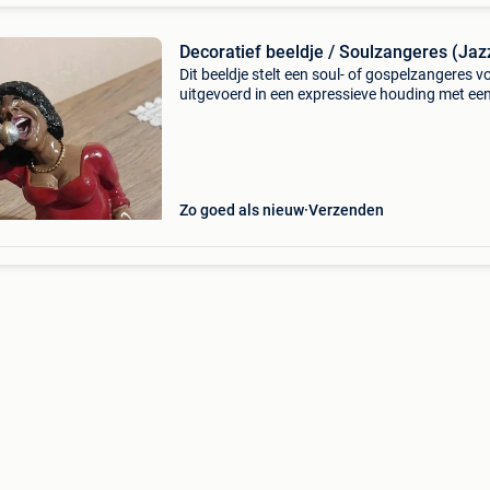
Decoratief beeldje / Soulzangeres (Jaz
Dit beeldje stelt een soul- of gospelzangeres vo
uitgevoerd in een expressieve houding met ee
microfoon in de hand, alsof ze vol passie aan 
zingen is. Het is een decoratief beeldje dat vaa
Zo goed als nieuw
Verzenden