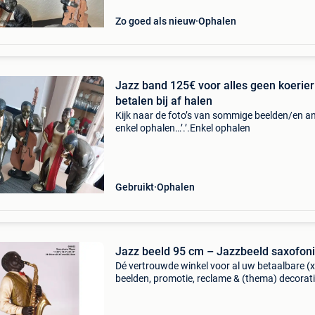
Zo goed als nieuw
Ophalen
Jazz band 125€ voor alles geen koerier
betalen bij af halen
Kijk naar de foto’s van sommige beelden/en a
enkel ophalen…’.’.Enkel ophalen
Gebruikt
Ophalen
Jazz beeld 95 cm – Jazzbeeld saxofoni
Dé vertrouwde winkel voor al uw betaalbare (x
beelden, promotie, reclame & (thema) decorati
ook alles voor uw huis & tuin met meer dan 5
verschillende artikelen. Horecabeelden biedt a