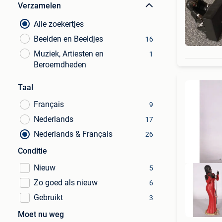
Verzamelen
Alle zoekertjes
Beelden en Beeldjes
16
Muziek, Artiesten en
1
Beroemdheden
Taal
Français
9
Nederlands
17
Nederlands & Français
26
Conditie
Nieuw
5
Zo goed als nieuw
6
Gebruikt
3
H
Moet nu weg