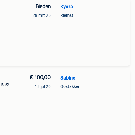
Bieden
Kyara
28 mrt 25
Riemst
€ 100,00
Sabine
 is 92
18 jul 26
Oostakker