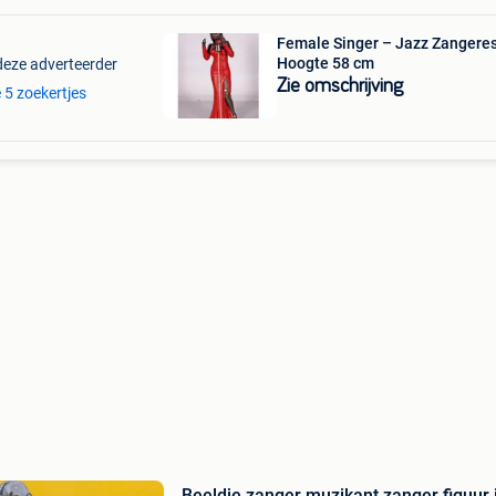
Female Singer – Jazz Zangere
Hoogte 58 cm
deze adverteerder
Zie omschrijving
e 5 zoekertjes
Beeldje zanger muzikant zanger figuur 