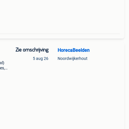
t,
Zie omschrijving
HorecaBeelden
5 aug 26
Noordwijkerhout
xl)
es,
000