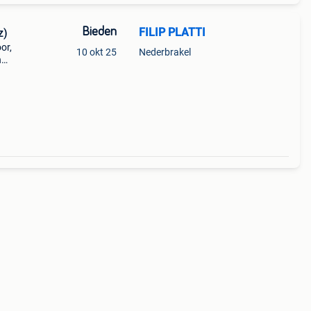
Bieden
FILIP PLATTI
z)
or,
10 okt 25
Nederbrakel
n
het
k ve