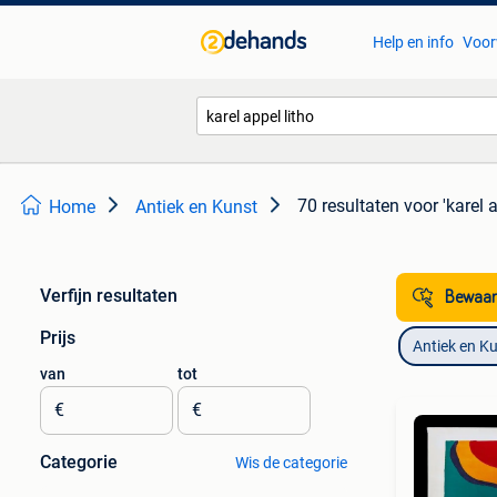
Help en info
Voor
70 resultaten
voor 'karel a
Home
Antiek en Kunst
Verfijn resultaten
Bewaar
Prijs
Antiek en K
van
tot
€
€
Categorie
Wis de categorie