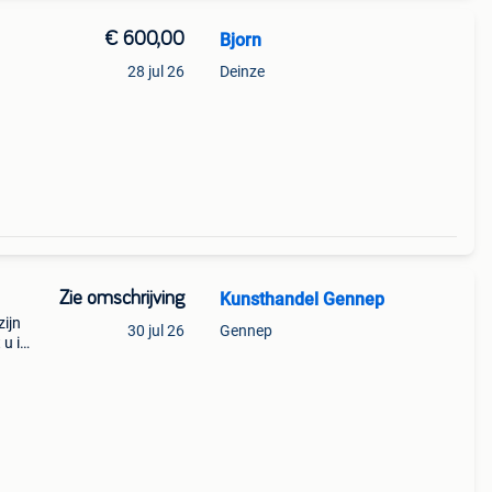
€ 600,00
Bjorn
28 jul 26
Deinze
Zie omschrijving
Kunsthandel Gennep
zijn
30 jul 26
Gennep
 u in
naar
ust