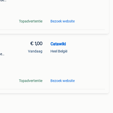
nde
 + €3
Topadvertentie
Bezoek website
€ 1,00
Catawiki
Vandaag
Heel België
de
 + €3
Topadvertentie
Bezoek website