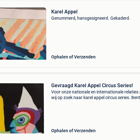
Karel Appel
Genummerd, hansgesigneerd. Gekaderd.
Ophalen of Verzenden
Gevraagd Karel Appel Circus Series!
Voor onze nationale en internationale relaties 
wij op zoek naar karel appel circus series. Bent
het bezit van een kunstwerk van deze kunste
en wilt u deze graag verkopen? Neem dan ger
Ophalen of Verzenden