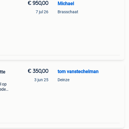
€ 950,00
Michael
7 jul 26
Brasschaat
€ 350,00
tom vanstechelman
tte
3 jun 25
Deinze
l op
leden