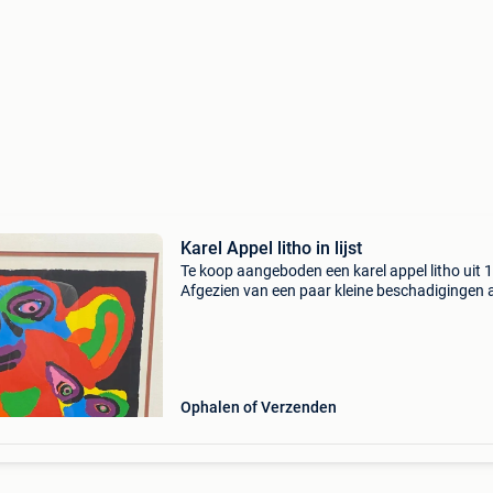
Karel Appel litho in lijst
Te koop aangeboden een karel appel litho uit 
Afgezien van een paar kleine beschadigingen 
lijst, werk in goede staat. Graag bieden via
marktplaats systeem. Niet vragen wat mijn
minimum prijs
Ophalen of Verzenden