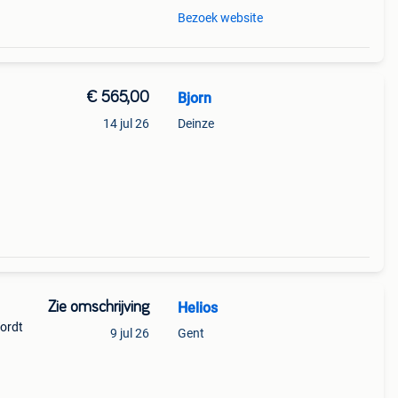
Bezoek website
€ 565,00
Bjorn
14 jul 26
Deinze
Zie omschrijving
Helios
Wordt
9 jul 26
Gent