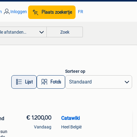
n
Inloggen
FR
Plaats zoekertje
lle afstanden…
Zoek
Sorteer op
Lijst
Foto’s
€ 1.200,00
Catawiki
nd
Vandaag
Heel België
 sun