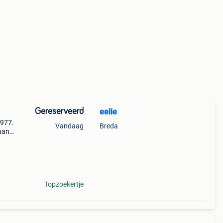
Gereserveerd
eelie
1977.
Vandaag
Breda
aan
Topzoekertje