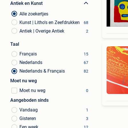
Antiek en Kunst
Alle zoekertjes
Kunst | Litho's en Zeefdrukken
68
Antiek | Overige Antiek
2
Taal
Français
15
Nederlands
67
Nederlands & Français
82
Moet nu weg
Moet nu weg
0
Aangeboden sinds
Vandaag
1
Gisteren
3
Een week
12