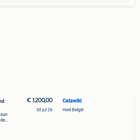
€ 1.200,00
Catawiki
nd
30 jul 26
Heel België
 sun
nde
 + €3