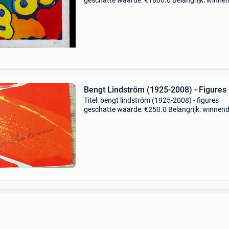
geschatte waarde: €1800.0 Belangrijk: winne
biedingen zijn exclusief 9% koperbescherming
litho van karel appel. Jaar: 1973. Titel:
Bengt Lindström (1925-2008) - Figures
Titel: bengt lindström (1925-2008) - figures
geschatte waarde: €250.0 Belangrijk: winnen
biedingen zijn exclusief 9% koperbescherming
bengt lindström, originele lithografie in kleur o