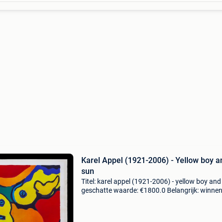
Karel Appel (1921-2006) - Yellow boy a
sun
Titel: karel appel (1921-2006) - yellow boy and
geschatte waarde: €1800.0 Belangrijk: winne
biedingen zijn exclusief 9% koperbescherming
litho van karel appel. Jaar: 1973. Titel: