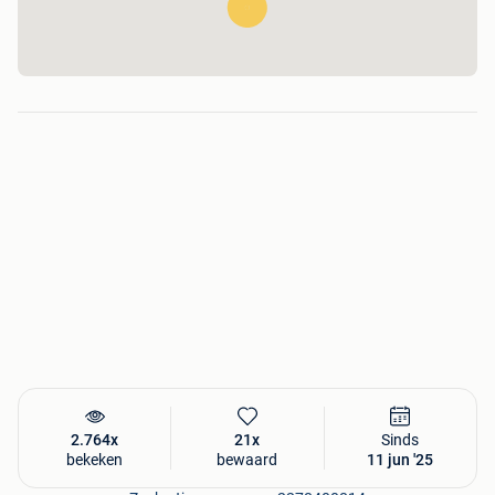
📍 Ideaal voor gezinnen of koppels die stijlvol en centraal
willen verblijven in Knokke!
📩 Interesse of meer info? Contacteer ons via bericht of
telefoon.
We hebben nog een ander zoekertje van het appartement er
vlak naast (zelfde blok). Prijzen op laatste foto.
Juli bezet vanaf 4/7, augustus volledig volzet.
2.764x
21x
Sinds
bekeken
bewaard
11 jun '25