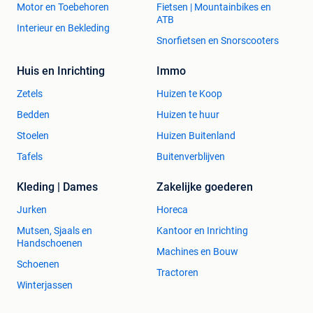
Motor en Toebehoren
Fietsen | Mountainbikes en
ATB
Interieur en Bekleding
Snorfietsen en Snorscooters
Huis en Inrichting
Immo
Zetels
Huizen te Koop
Bedden
Huizen te huur
Stoelen
Huizen Buitenland
Tafels
Buitenverblijven
Kleding | Dames
Zakelijke goederen
Jurken
Horeca
Mutsen, Sjaals en
Kantoor en Inrichting
Handschoenen
Machines en Bouw
Schoenen
Tractoren
Winterjassen