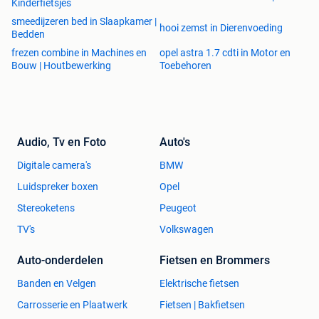
Kinderfietsjes
smeedijzeren bed in Slaapkamer |
hooi zemst in Dierenvoeding
Bedden
frezen combine in Machines en
opel astra 1.7 cdti in Motor en
Bouw | Houtbewerking
Toebehoren
Audio, Tv en Foto
Auto's
Digitale camera's
BMW
Luidspreker boxen
Opel
Stereoketens
Peugeot
TV's
Volkswagen
Auto-onderdelen
Fietsen en Brommers
Banden en Velgen
Elektrische fietsen
Carrosserie en Plaatwerk
Fietsen | Bakfietsen