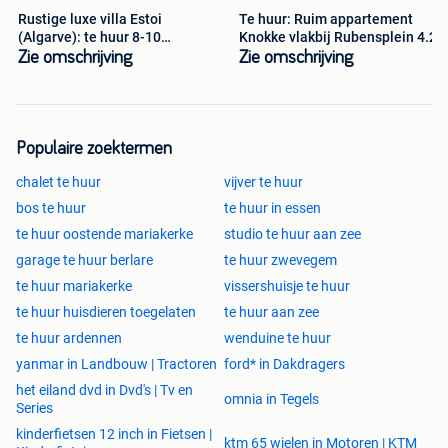
Rustige luxe villa Estoi
Te huur: Ruim appartement
(Algarve): te huur 8-10
Knokke vlakbij Rubensplein 4.2
personen
Zie omschrijving
Zie omschrijving
Populaire zoektermen
chalet te huur
vijver te huur
bos te huur
te huur in essen
te huur oostende mariakerke
studio te huur aan zee
garage te huur berlare
te huur zwevegem
te huur mariakerke
vissershuisje te huur
te huur huisdieren toegelaten
te huur aan zee
te huur ardennen
wenduine te huur
yanmar in Landbouw | Tractoren
ford* in Dakdragers
het eiland dvd in Dvd's | Tv en
omnia in Tegels
Series
kinderfietsen 12 inch in Fietsen |
ktm 65 wielen in Motoren | KTM