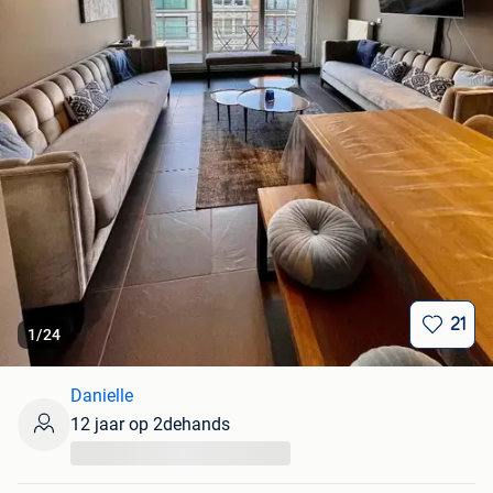
21
1
/
24
Danielle
12 jaar op 2dehands
...