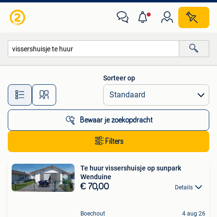
Alle categorieën…
Sorteer op
Alle afstanden…
Bewaar je zoekopdracht
Filters
Te huur vissershuisje op sunpark
Wenduine
€ 70,00
Details
Boechout
4 aug 26