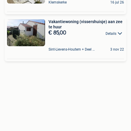
Klemskerke
16 jul 26
Vakantiewoning (vissershuisje) aan zee
te huur
€ 85,00
Details
Sint-Lievens-Houtem + Deel Oombergen
3 nov 22