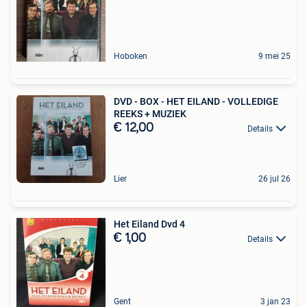
Hoboken
9 mei 25
DVD - BOX - HET EILAND - VOLLEDIGE
REEKS + MUZIEK
€ 12,00
Details
Lier
26 jul 26
Het Eiland Dvd 4
€ 1,00
Details
Gent
3 jan 23