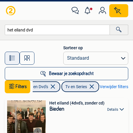
Dvd's | Tv en Series
Sorteer op
Alle afstanden…
Bewaar je zoekopdracht
Filters
Cd's en Dvd's
Tv en Series
Verwijder filters
Het eiland (4dvd’s, zonder cd)
Bieden
Details