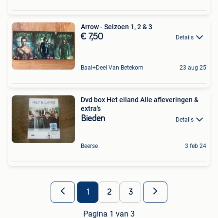
Arrow - Seizoen 1, 2 & 3
€ 7,50
Details
Baal+Deel Van Betekom
23 aug 25
Dvd box Het eiland Alle afleveringen &
extra's
Bieden
Details
Beerse
3 feb 24
1
2
3
Pagina 1 van 3