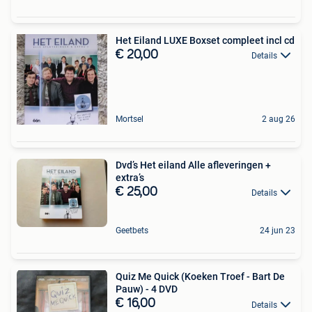
Het Eiland LUXE Boxset compleet incl cd
€ 20,00
Details
Mortsel
2 aug 26
Dvd’s Het eiland Alle afleveringen +
extra’s
€ 25,00
Details
Geetbets
24 jun 23
Quiz Me Quick (Koeken Troef - Bart De
Pauw) - 4 DVD
€ 16,00
Details