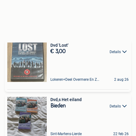
Dvd 'Lost'
€ 3,00
Details
Lokeren+Deel Overmere En Zele
2 aug 26
Dvd,s Het eiland
Bieden
Details
Sint-Martens-Lierde
22 feb 26