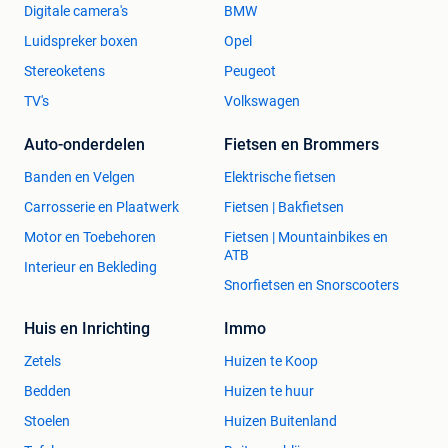
Digitale camera's
BMW
Luidspreker boxen
Opel
Stereoketens
Peugeot
TV's
Volkswagen
Auto-onderdelen
Fietsen en Brommers
Banden en Velgen
Elektrische fietsen
Carrosserie en Plaatwerk
Fietsen | Bakfietsen
Motor en Toebehoren
Fietsen | Mountainbikes en
ATB
Interieur en Bekleding
Snorfietsen en Snorscooters
Huis en Inrichting
Immo
Zetels
Huizen te Koop
Bedden
Huizen te huur
Stoelen
Huizen Buitenland