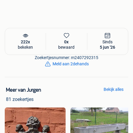
222x
0x
Sinds
bekeken
bewaard
5 jun '26
Zoekertjesnummer: m2407292315
Meld aan 2dehands
Bekijk alles
Meer van Jurgen
81 zoekertjes