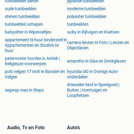
tuinbeelden dieren
japanse tuinbeelden
oude tuinbeelden
moderne tuinbeelden
stenen tuinbeelden
polyester tuinbeelden
tuinbeelden schapen
tuinbeelden
babysitter in Wipstoeltjes
sulky in Rijtuigen en Koetsen
appartement te huur londerzeel in
camera lenzen in Foto | Lenzen en
Appartementen en Studio's te
Objectieven
huur
paternoster lourdes in Antiek |
amaretto in Glas en Drinkglazen
Religieuze voorwerpen
polo velgen 17 inch in Banden en
hyundai i40 in Overige Auto-
Velgen
onderdelen
driewieler kind in Speelgoed |
segway max in Steps
Buiten | Voertuigen en
Loopfietsen
Audio, Tv en Foto
Auto's