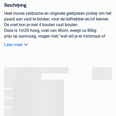
Beschrijving
Heel mooie zeldzame en originele gietijzeren jockey om het
paard aan vast te binden, voor de liefhebber en/of kenner.
De voet kon je met 4 bouten vast bouten
Deze is 1m20 hoog, voet van 40cm, weegt ca 80kg
prijs op aanvraag, vragen met "wat wil je er minimaal of
ten minste voor hebben" worden niet meer beantwoord,
Lees meer
dank bij voorbaat
Het Arduinen Hoekje heeft tevens een groot assortiment
aan oude arduinen, blauwstenen, hardstenen gootstenen
...
en troggen en andere prachtige stukken bouwantiek of
tuindecoratie (smeedijzer, gietijzeren, arduin, blauwe steen,
...
hardsteen, zandsteen, blauwsteen)
...
...
...
...
...
...
...
...