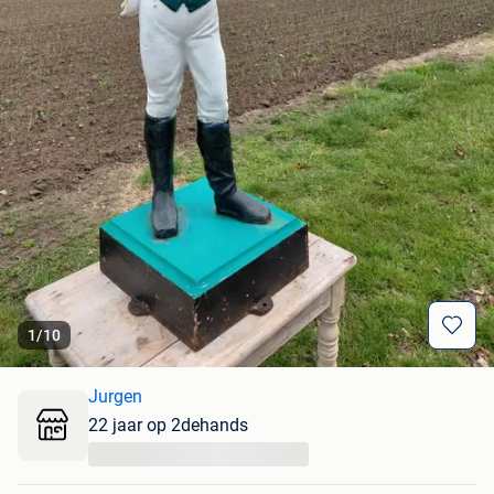
1
/
10
Jurgen
22 jaar op 2dehands
...