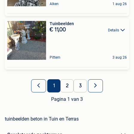
Alken
1 aug 26
Tuinbeelden
€ 11,00
Details
Pittem
3 aug 26
1
2
3
Pagina 1 van 3
tuinbeelden beton in Tuin en Terras