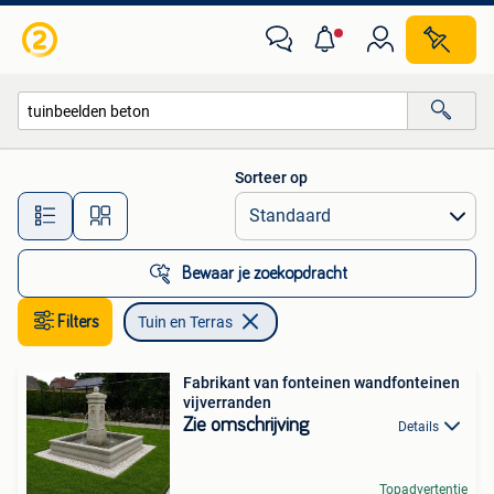
Tuin en Terras
Sorteer op
Alle afstanden…
Bewaar je zoekopdracht
Filters
Tuin en Terras
Fabrikant van fonteinen wandfonteinen
vijverranden
Zie omschrijving
Details
Topadvertentie