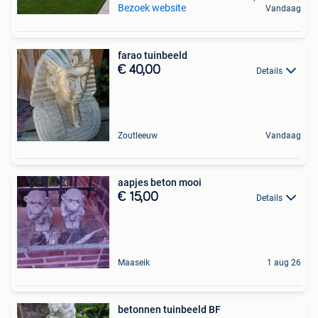
Bezoek website
Vandaag
farao tuinbeeld
€ 40,00
Details
Zoutleeuw
Vandaag
aapjes beton mooi
€ 15,00
Details
Maaseik
1 aug 26
betonnen tuinbeeld BF