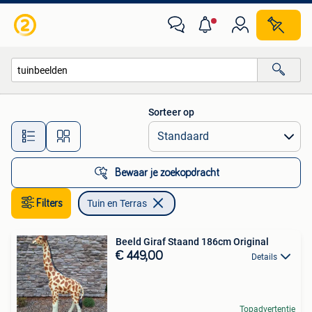
Tuin en Terras
Sorteer op
Alle afstanden…
Bewaar je zoekopdracht
Filters
Tuin en Terras
Beeld Giraf Staand 186cm Original
€ 449,00
Details
Topadvertentie