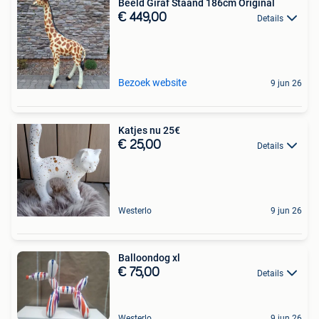
Beeld Giraf Staand 186cm Original
€ 449,00
Details
Bezoek website
9 jun 26
Katjes nu 25€
€ 25,00
Details
Westerlo
9 jun 26
Balloondog xl
€ 75,00
Details
Westerlo
9 jun 26