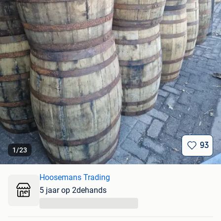
93
1
/
23
Hoosemans Trading
5 jaar op 2dehands
...