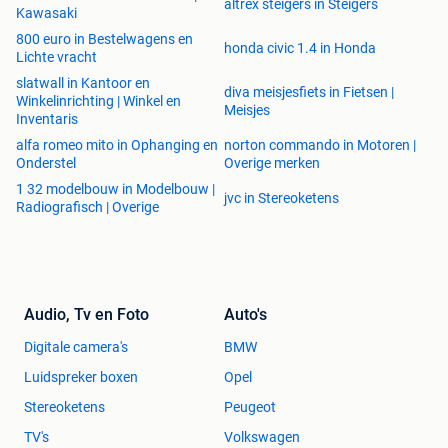
altrex steigers in Steigers
Kawasaki
800 euro in Bestelwagens en
honda civic 1.4 in Honda
Lichte vracht
slatwall in Kantoor en
diva meisjesfiets in Fietsen |
Winkelinrichting | Winkel en
Meisjes
Inventaris
alfa romeo mito in Ophanging en
norton commando in Motoren |
Onderstel
Overige merken
1 32 modelbouw in Modelbouw |
jvc in Stereoketens
Radiografisch | Overige
Audio, Tv en Foto
Auto's
Digitale camera's
BMW
Luidspreker boxen
Opel
Stereoketens
Peugeot
TV's
Volkswagen