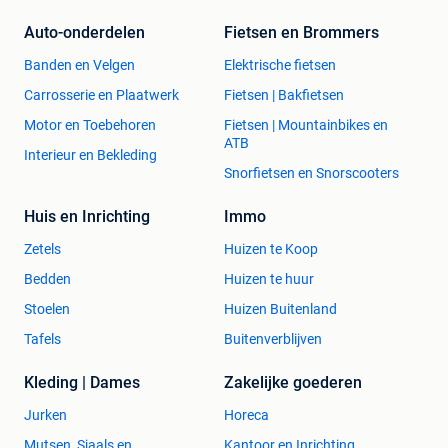
Auto-onderdelen
Fietsen en Brommers
Banden en Velgen
Elektrische fietsen
Carrosserie en Plaatwerk
Fietsen | Bakfietsen
Motor en Toebehoren
Fietsen | Mountainbikes en
ATB
Interieur en Bekleding
Snorfietsen en Snorscooters
Huis en Inrichting
Immo
Zetels
Huizen te Koop
Bedden
Huizen te huur
Stoelen
Huizen Buitenland
Tafels
Buitenverblijven
Kleding | Dames
Zakelijke goederen
Jurken
Horeca
Mutsen, Sjaals en
Kantoor en Inrichting