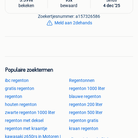
3.599x
93x
Sinds
Bezorging
bekeken
bewaard
4 dec '25
Bezorging mogelijk – neem hiervoor contact met ons op.
Zoekertjesnummer: a157326586
Contact
Meld aan 2dehands
Tel: 0031 655168809 / 0031 627518557
E-mail: info@hoosemanstrading.com
Stuur gerust een bericht bij interesse of voor meer
informatie
Zie ook onze andere advertentie
Populaire zoektermen
ibc regenton
Regentonnen
Houten regenton - eikenhout- regenton - wijnvat - whiskyvat
gratis regenton
regenton 1000 liter
- tuindecoratie - regentonklaar
regenton
blauwe regenton
houten regenton
regenton 200 liter
zwarte regenton 1000 liter
regenton 500 liter
regenton met deksel
regenton gratis
regenton met kraantje
kraan regenton
kawasaki z650rs in Motoren |