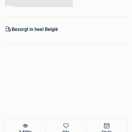
Doorsnede: 65 cm.
...
Prijzen:
Whiskyvat: €100,-
Bezorgt in heel België
Halve whiskyvaten: €60,-
3 kwart whiskyvaten: €85,-
Kwart €40,-
Kraantjes: €25,-
Losse deksel met handvat: €40,-
(Op bestelling, hebben we
niet standaard op voorraad staan)
Verhoger: €35,-
Hoosemans Trading:
Locatie
Voorteindseweg 30A
(LET OP: GEEN NUMMER 30!)
5091 TK Middelbeers (NL)
Openingstijden
Zaterdag: 10:00 uur – 15:00 uur
Andere dagen: op afspraak