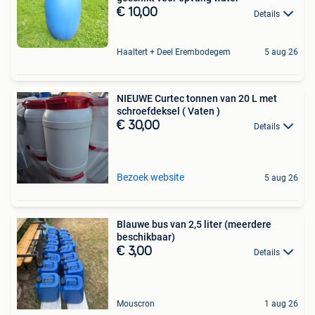
€ 10,00
Details
Haaltert + Deel Erembodegem
5 aug 26
NIEUWE Curtec tonnen van 20 L met
schroefdeksel ( Vaten )
€ 30,00
Details
Bezoek website
5 aug 26
Blauwe bus van 2,5 liter (meerdere
beschikbaar)
€ 3,00
Details
Mouscron
1 aug 26