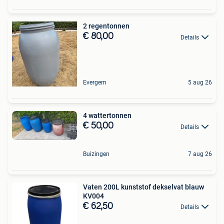
2 regentonnen
€ 80,00
Details
Evergem
5 aug 26
4 wattertonnen
€ 50,00
Details
Buizingen
7 aug 26
Vaten 200L kunststof dekselvat blauw
KV004
€ 62,50
Details