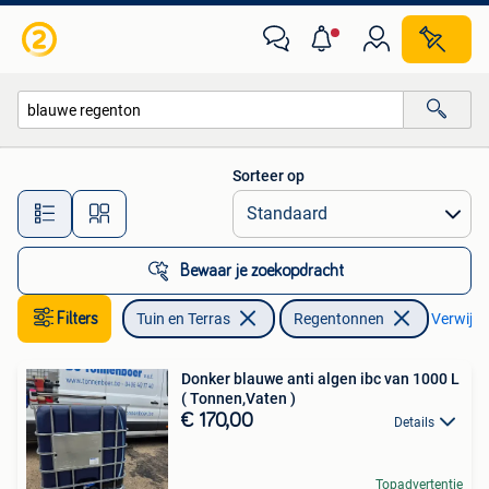
Regentonnen
Sorteer op
Alle afstanden…
Bewaar je zoekopdracht
Filters
Tuin en Terras
Regentonnen
Verwijder
Donker blauwe anti algen ibc van 1000 L
( Tonnen,Vaten )
€ 170,00
Details
Topadvertentie