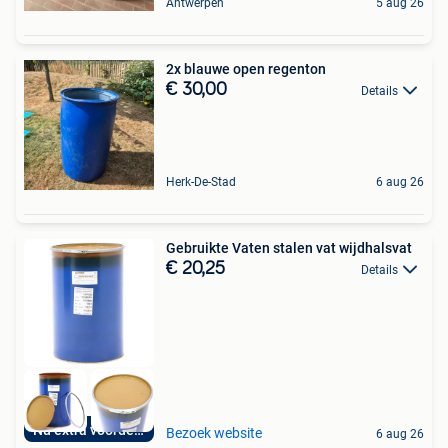
Antwerpen
5 aug 26
2x blauwe open regenton
€ 30,00
Details
Herk-De-Stad
6 aug 26
Gebruikte Vaten stalen vat wijdhalsvat
€ 20,25
Details
Nu extra voordelig
Bezoek website
6 aug 26