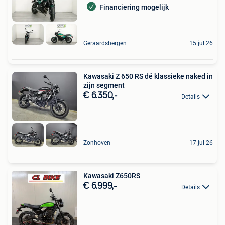
Financiering mogelijk
Geraardsbergen
15 jul 26
Kawasaki Z 650 RS dé klassieke naked in
zijn segment
€ 6.350,-
Details
Zonhoven
17 jul 26
Kawasaki Z650RS
€ 6.999,-
Details