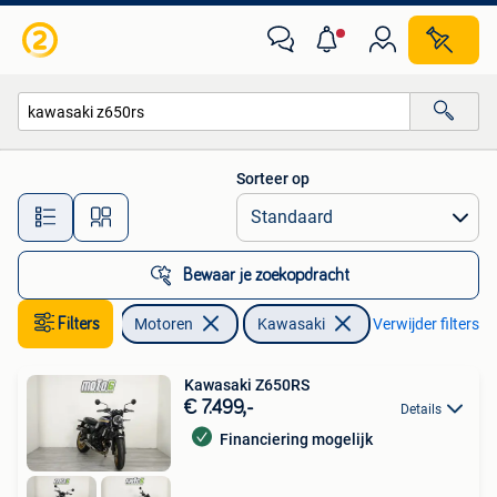
Motoren | Kawasaki
Sorteer op
Alle afstanden…
Bewaar je zoekopdracht
Filters
Motoren
Kawasaki
Verwijder filters
Kawasaki Z650RS
€ 7.499,-
Details
Financiering mogelijk