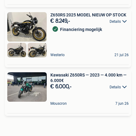
Z650RS 2025 MODEL NIEUW OP STOCK
€ 8.249,-
Details
Financiering mogelijk
Westerlo
21 jul 26
Kawasaki Z650RS — 2023 — 4.000 km —
6.000€
€ 6.000,-
Details
Mouscron
7 jun 26