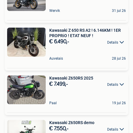
Wervik
31 jul 26
Kawasaki Z 650 RS A2 ! 6.146KM ! 1ER
PROPRiO ! ETAT NEUF !
€ 6.490,-
Details
Auvelais
28 jul 26
Kawasaki Z650RS 2025
€ 7.499,-
Details
Paal
19 jul 26
Kawasaki Z650RS demo
€ 7.550,-
Details