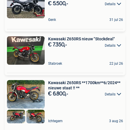
€ 5.500,-
Details
Genk
31 jul 26
Kawasaki Z650RS nieuw "Stockdeal"
€ 7.350,-
Details
Stabroek
22 jul 26
Kawasaki Z650RS **1700km**6/2024**
nieuwe staat !! **
€ 6.800,-
Details
Ichtegem
3 aug 26