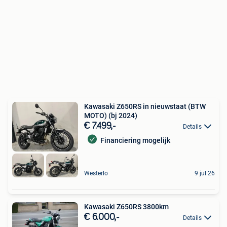
Kawasaki Z650RS in nieuwstaat (BTW
MOTO) (bj 2024)
€ 7.499,-
Details
Financiering mogelijk
Westerlo
9 jul 26
Kawasaki Z650RS 3800km
€ 6.000,-
Details