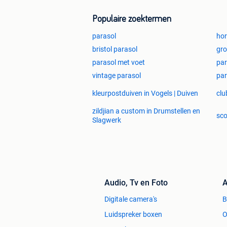
Populaire zoektermen
parasol
hor
bristol parasol
gro
parasol met voet
par
vintage parasol
par
kleurpostduiven in Vogels | Duiven
clu
zildjian a custom in Drumstellen en
sco
Slagwerk
Audio, Tv en Foto
A
Digitale camera's
Luidspreker boxen
O