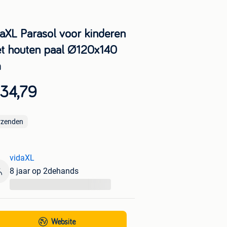
daXL Parasol voor kinderen
t houten paal Ø120x140
m
 34,79
rzenden
vidaXL
8 jaar op 2dehands
...
Website