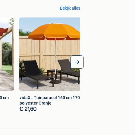
Bekijk alles
00 cm
vidaXL Tuinparasol 160 cm 170T
polyester Oranje
€ 21,60