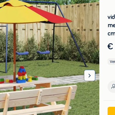
vi
me
c
€
Ve