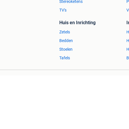
Stereoketens
P
TV's
V
Huis en Inrichting
Zetels
H
Bedden
H
Stoelen
H
Tafels
B
2dehands Zakelijk
Veilig en Succ