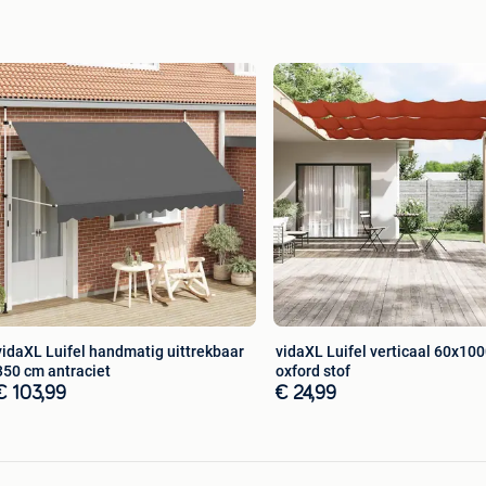
e!
vidaXL Luifel handmatig uittrekbaar
vidaXL Luifel verticaal 60x10
350 cm antraciet
oxford stof
€ 103,99
€ 24,99