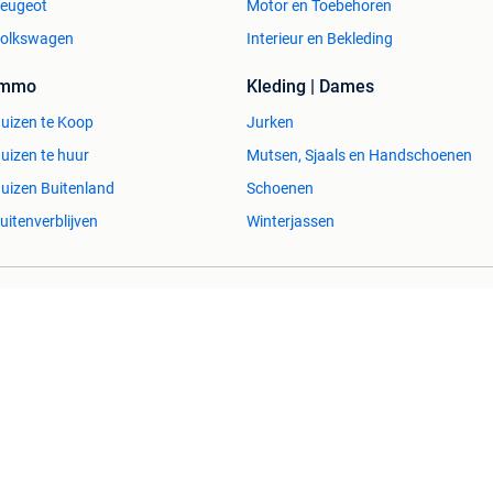
eugeot
Motor en Toebehoren
olkswagen
Interieur en Bekleding
Immo
Kleding | Dames
uizen te Koop
Jurken
uizen te huur
Mutsen, Sjaals en Handschoenen
uizen Buitenland
Schoenen
uitenverblijven
Winterjassen
esvol
Help en info
Voorwaarden
Privacyverklaring
Over 2dehands
Adevinta
Sitemap