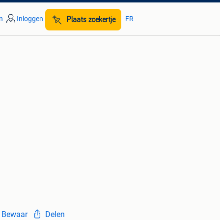
n
Inloggen
FR
Plaats zoekertje
Bewaar
Delen