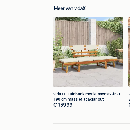
Ontdek dit product nu op onze websit
Meer van vidaXL
vidaXL Tuinbank met kussens 2-in-1
190 cm massief acaciahout
€ 139,99