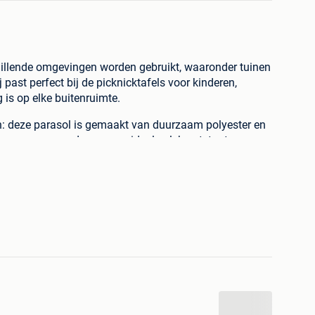
chillende omgevingen worden gebruikt, waaronder tuinen
past perfect bij de picknicktafels voor kinderen,
 is op elke buitenruimte.
: deze parasol is gemaakt van duurzaam polyester en
en regen, waardoor er een ideale plek ontstaat om van
 wordt ondersteund door een robuuste paal en 6
rdoor blijft het zonnescherm ook op winderige dagen
er: het levendige en kleurrijke ontwerp stimuleert niet
ding, maar voegt ook een leuk en levendig tintje toe aan
Hierdoor wordt het plezier zelfs op regenachtige dagen