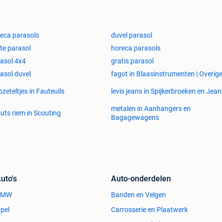
eca parasols
duvel parasol
te parasol
horeca parasols
asol 4x4
gratis parasol
asol duvel
fagot in Blaasinstrumenten | Overig
bzeteltjes in Fauteuils
levis jeans in Spijkerbroeken en Jean
metalen in Aanhangers en
uts riem in Scouting
Bagagewagens
uto's
Auto-onderdelen
BMW
Banden en Velgen
pel
Carrosserie en Plaatwerk