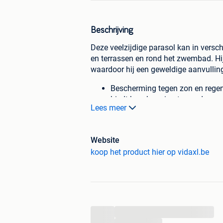
Beschrijving
Deze veelzijdige parasol kan in vers
en terrassen en rond het zwembad. Hij 
waardoor hij een geweldige aanvulling
Bescherming tegen zon en regen
biedt bescherming tegen de zon 
Lees meer
het buitenleven te genieten.
Stabiel en stevig: deze parasol
baleinen aan de bovenkant. Hie
Website
rechtop staan.
koop het product hier op vidaxl.be
Kleurrijk ontwerp voor meer plezi
alleen de creativiteit en verbeel
de buitenervaring van een kind. 
vergroot.
Goed om te weten:
...
...