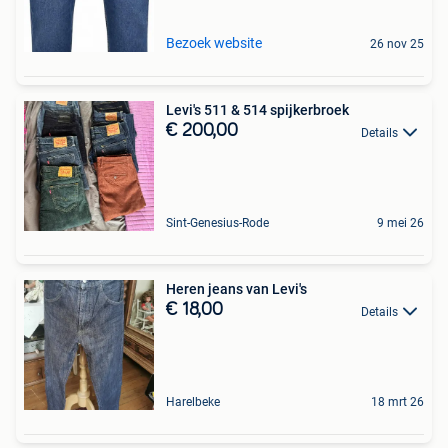
Bezoek website
26 nov 25
Levi's 511 & 514 spijkerbroek
€ 200,00
Details
Sint-Genesius-Rode
9 mei 26
Heren jeans van Levi's
€ 18,00
Details
Harelbeke
18 mrt 26