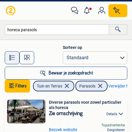
Parasols
Sorteer op
Alle afstanden…
Bewaar je zoekopdracht
Filters
Tuin en Terras
Parasols
Verwijder filt
Diverse parasols voor zowel particulier
als horeca
Zie omschrijving
Details
Topadvertentie
Bezoek website
Eergisteren