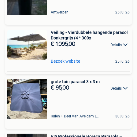
Antwerpen
25 jul 26
Veiling - Vierdubbele hangende parasol
Donkergrijs (4 * 300x
€ 1.095,00
Details
Bezoek website
25 jul 26
grote tuin parasol 3 x 3 m
€ 95,00
Details
Ruien + Deel Van Avelgem En Waarmaarde
30 jul 26
VIS Professionele Horeca Parasols –