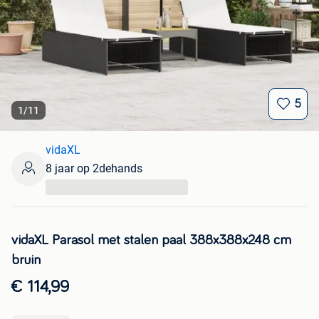
5
1
/
11
vidaXL
8 jaar op 2dehands
...
vidaXL Parasol met stalen paal 388x388x248 cm
bruin
€ 114,99