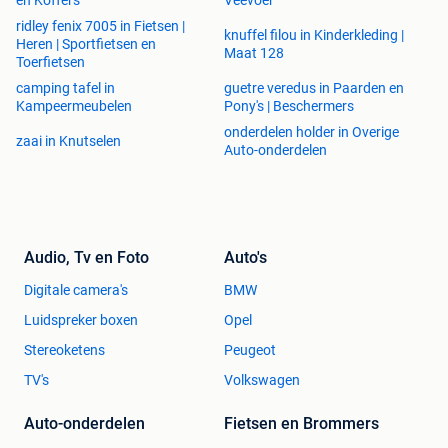
en Koffers
Veevoer
ridley fenix 7005 in Fietsen |
knuffel filou in Kinderkleding |
Heren | Sportfietsen en
Maat 128
Toerfietsen
camping tafel in
guetre veredus in Paarden en
Kampeermeubelen
Pony's | Beschermers
onderdelen holder in Overige
zaai in Knutselen
Auto-onderdelen
Audio, Tv en Foto
Auto's
Digitale camera's
BMW
Luidspreker boxen
Opel
Stereoketens
Peugeot
TV's
Volkswagen
Auto-onderdelen
Fietsen en Brommers