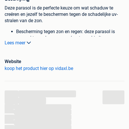
Deze parasol is de perfecte keuze om wat schaduw te
creëren en jezelf te beschermen tegen de schadelijke uv-
stralen van de zon.
Bescherming tegen zon en regen: deze parasol is
gemaakt van duurzaam polyester en biedt
Lees meer
bescherming tegen de zon en regen, waardoor er een
ideale plek ontstaat om van het buitenleven te
genieten.
Website
Stevige constructie: deze parasol wordt ondersteund
koop het product hier op vidaxl.be
door een robuuste paal en baleinen aan de
bovenkant. Hierdoor blijft het zonnescherm ook op
winderige dagen rechtop staan.
Zwenkmechanisme: dankzij het zwenkmechanisme
...
kan de parasol eenvoudig worden geopend en
...
gesloten.
...
Goed om te weten:
...
...
...
Dit product is geen speelgoed! Zorg ervoor dat
...