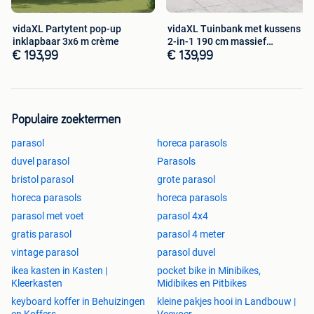
vidaXL Partytent pop-up
vidaXL Tuinbank met kussens
inklapbaar 3x6 m crème
2-in-1 190 cm massief
acaciahout
€ 193,99
€ 139,99
Populaire zoektermen
parasol
horeca parasols
duvel parasol
Parasols
bristol parasol
grote parasol
horeca parasols
horeca parasols
parasol met voet
parasol 4x4
gratis parasol
parasol 4 meter
vintage parasol
parasol duvel
ikea kasten in Kasten |
pocket bike in Minibikes,
Kleerkasten
Midibikes en Pitbikes
keyboard koffer in Behuizingen
kleine pakjes hooi in Landbouw |