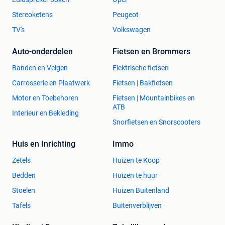
Stereoketens
Peugeot
TV's
Volkswagen
Auto-onderdelen
Fietsen en Brommers
Banden en Velgen
Elektrische fietsen
Carrosserie en Plaatwerk
Fietsen | Bakfietsen
Motor en Toebehoren
Fietsen | Mountainbikes en
ATB
Interieur en Bekleding
Snorfietsen en Snorscooters
Huis en Inrichting
Immo
Zetels
Huizen te Koop
Bedden
Huizen te huur
Stoelen
Huizen Buitenland
Tafels
Buitenverblijven