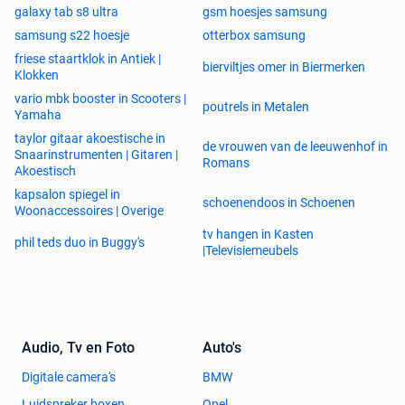
galaxy tab s8 ultra
gsm hoesjes samsung
samsung s22 hoesje
otterbox samsung
friese staartklok in Antiek |
bierviltjes omer in Biermerken
Klokken
vario mbk booster in Scooters |
poutrels in Metalen
Yamaha
taylor gitaar akoestische in
de vrouwen van de leeuwenhof in
Snaarinstrumenten | Gitaren |
Romans
Akoestisch
kapsalon spiegel in
schoenendoos in Schoenen
Woonaccessoires | Overige
tv hangen in Kasten
phil teds duo in Buggy's
|Televisiemeubels
Audio, Tv en Foto
Auto's
Digitale camera's
BMW
Luidspreker boxen
Opel