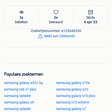
StuffEnough.be
Bij ons kan u terecht voor al uw telefoon accessoires,
3x
0x
Sinds
onderdelen en een breed assortiment populaire gadgets
bekeken
bewaard
6 apr '23
aan voordelige prijzen.
Al onze producten worden strikt gecontroleerd op kwaliteit
Zoekertjesnummer: a122646336
en zijn steeds geselecteerd van de beste leveranciers op de
Meld aan 2dehands
markt.
Bij Stuff Enough geloven we in een betere klantenservice,
waarbij je op werkdagen binnen 48 uur geholpen wordt met
elke vraag.
Stuff Enough
Hoornzeelstraat 55/1
3080 Tervuren België
Populaire zoektermen
(+32)476 57 85 56 - info@stuffenough.be
samsung galaxy a52s 5g
samsung galaxy s10e
samsung tab s7 plus
samsung galaxy a22
samsung oplader
samsung galaxy s10 plus
samsung galaxy s9
samsung s10 scherm
samsung oplader
samsung galaxy s7