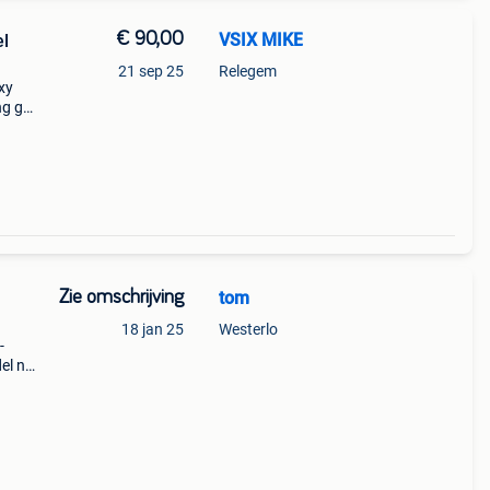
€ 90,00
VSIX MIKE
el
21 sep 25
Relegem
xy
g gt-
ung
930f
Zie omschrijving
tom
18 jan 25
Westerlo
-
el n°:
uring