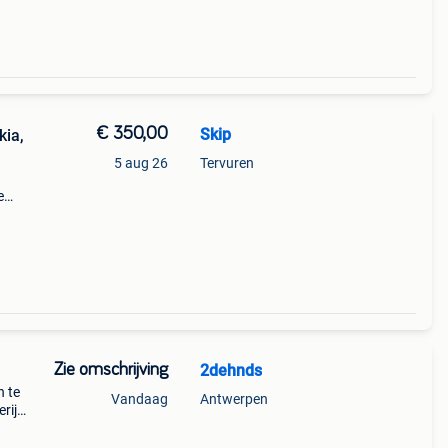
€ 350,00
Skip
kia,
5 aug 26
Tervuren
e
ons,
en of
Zie omschrijving
2dehnds
n te
Vandaag
Antwerpen
rij
ikt,
defe