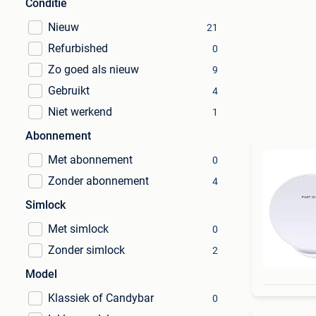
Conditie
Nieuw
21
Refurbished
0
Zo goed als nieuw
9
Gebruikt
4
Niet werkend
1
Abonnement
Met abonnement
0
Zonder abonnement
4
Simlock
Met simlock
0
Zonder simlock
2
Model
Klassiek of Candybar
0