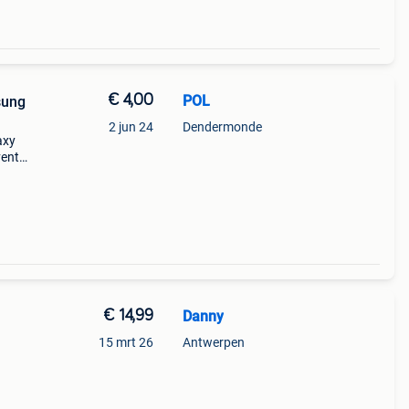
€ 4,00
POL
sung
2 jun 24
Dendermonde
axy
vent
le
€ 14,99
Danny
15 mrt 26
Antwerpen
 idee
dode