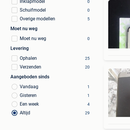
Inklapmodel
0
Schuifmodel
0
Overige modellen
5
Moet nu weg
Moet nu weg
0
Levering
Ophalen
25
Verzenden
20
Aangeboden sinds
Vandaag
1
Gisteren
1
Een week
4
Altijd
29