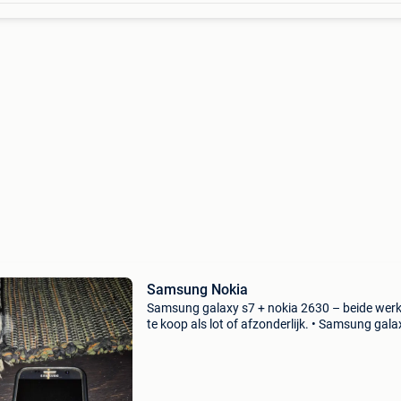
Samsung Nokia
Samsung galaxy s7 + nokia 2630 – beide wer
te koop als lot of afzonderlijk. • Samsung gala
– €75 - volledig werkend en getest. - Opgeladen
Touchscreen, camera, wifi en luidspreker wer