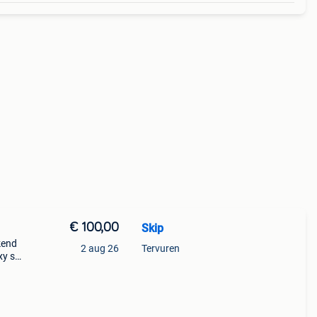
€ 100,00
Skip
kend
2 aug 26
Tervuren
xy s7
. -