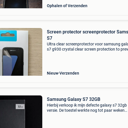
Ophalen of Verzenden
Screen protector screenprotector Sam
S7
Ultra clear screenprotector voor samsung gal
s7 g930 crystal clear screen protection to pre
against dust & scratches merk:azuri in origine
verpakking niet geopend
Nieuw
Verzenden
Samsung Galaxy S7 32GB
Hierbij verkoop ik mijn defecte galaxy s7 32gb
versie. De toestel werkte nog tot paar weken
geleden maar nu gaat het niet meer aan. Geen
wat er mis mee is. Mogelijks gaat het om een 
batterij