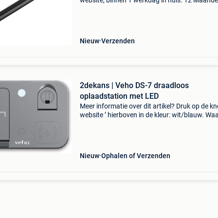
website, binnen 1 werkdag in huis. 12 Maand
garantie. Gratis verzending boven de €20. Be
voorraad. Niet tevreden? Retourneren kan gra
binnen 3
Nieuw
Verzenden
2dekans | Veho DS-7 draadloos
oplaadstation met LED
Meer informatie over dit artikel? Druk op de kno
website ’ hierboven in de kleur: wit/blauw. W
bestellen bij 2dekansje.com? Voor 16:00 beste
morgen in huis binnen belgië. 1 Jaar garantie 
Nieuw
Ophalen of Verzenden