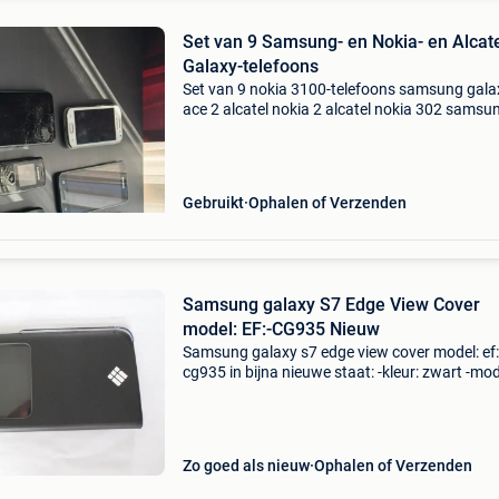
Set van 9 Samsung- en Nokia- en Alcat
Galaxy-telefoons
Set van 9 nokia 3100-telefoons samsung gala
ace 2 alcatel nokia 2 alcatel nokia 302 samsun
e1170 samsung galaxy j3 sm-j320f/ds sams
galaxy s5 sm-g900f samsung galaxy s7 sm-g
samsung galax
Gebruikt
Ophalen of Verzenden
Samsung galaxy S7 Edge View Cover
model: EF:-CG935 Nieuw
Samsung galaxy s7 edge view cover model: ef:
cg935 in bijna nieuwe staat: -kleur: zwart -mod
ef-cg935 (pbegww) -geen krasjes -geen verkle
of vlekjes
Zo goed als nieuw
Ophalen of Verzenden