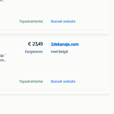
en
perkte
tis
Topadvertentie
Bezoek website
€ 23,49
2dekansje.com
Eergisteren
Heel België
p: ‘
aarom
ld,
o
Topadvertentie
Bezoek website