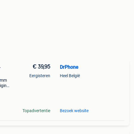
€ 39,95
DrPhone
+
Eergisteren
Heel België
comm
iging
 o.a
Topadvertentie
Bezoek website