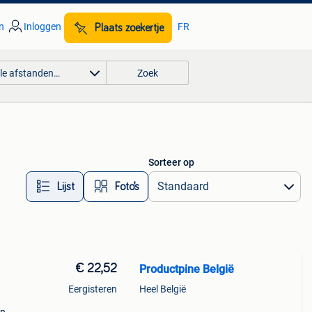
n
Inloggen
FR
Plaats zoekertje
lle afstanden…
Zoek
Sorteer op
Lijst
Foto’s
€ 22,52
Productpine België
Eergisteren
Heel België