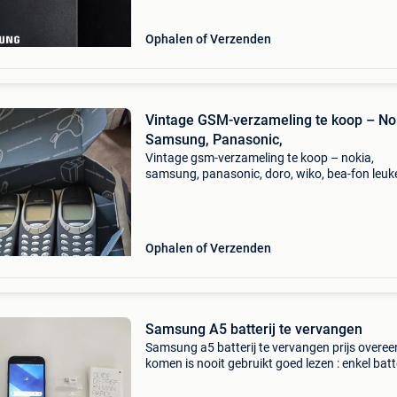
Ophalen of Verzenden
Vintage GSM-verzameling te koop – No
Samsung, Panasonic,
Vintage gsm-verzameling te koop – nokia,
samsung, panasonic, doro, wiko, bea-fon leuk
verzameling vintage en oudere mobiele telefo
ideaal voor verzamelaars, decoratie, onderdel
nostalgielief
Ophalen of Verzenden
Samsung A5 batterij te vervangen
Samsung a5 batterij te vervangen prijs overee
komen is nooit gebruikt goed lezen : enkel batte
moet vervangen worden (werd wel nooit gebru
maar ondanks niet te gebruiken is de batterij 