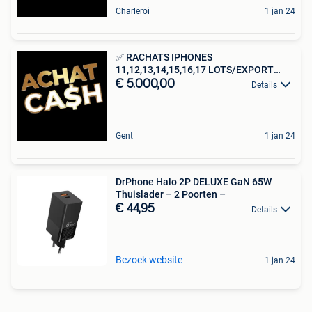
Charleroi
1 jan 24
✅ RACHATS IPHONES
11,12,13,14,15,16,17 LOTS/EXPORT
TURQUIE ✅
€ 5.000,00
Details
Gent
1 jan 24
DrPhone Halo 2P DELUXE GaN 65W
Thuislader – 2 Poorten –
€ 44,95
Details
Bezoek website
1 jan 24