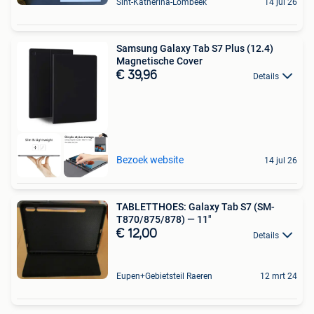
Sint-Katherina-Lombeek
14 jul 26
Samsung Galaxy Tab S7 Plus (12.4)
Magnetische Cover
€ 39,96
Details
Bezoek website
14 jul 26
TABLETTHOES: Galaxy Tab S7 (SM-
T870/875/878) — 11"
€ 12,00
Details
Eupen+Gebietsteil Raeren
12 mrt 24