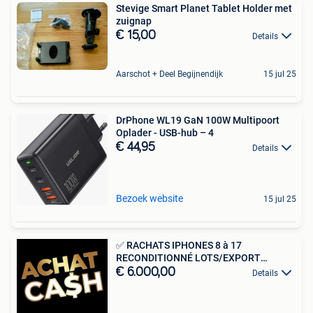
Stevige Smart Planet Tablet Holder met
zuignap
€ 15,00
Details
Aarschot + Deel Begijnendijk
15 jul 25
DrPhone WL19 GaN 100W Multipoort
Oplader - USB-hub – 4
€ 44,95
Details
Bezoek website
15 jul 25
✅ RACHATS IPHONES 8 à 17
RECONDITIONNÉ LOTS/EXPORT
TURQUIE ✅
€ 6.000,00
Details