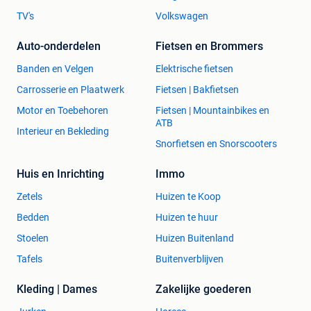
TV's
Volkswagen
Auto-onderdelen
Fietsen en Brommers
Banden en Velgen
Elektrische fietsen
Carrosserie en Plaatwerk
Fietsen | Bakfietsen
Motor en Toebehoren
Fietsen | Mountainbikes en
ATB
Interieur en Bekleding
Snorfietsen en Snorscooters
Huis en Inrichting
Immo
Zetels
Huizen te Koop
Bedden
Huizen te huur
Stoelen
Huizen Buitenland
Tafels
Buitenverblijven
Kleding | Dames
Zakelijke goederen