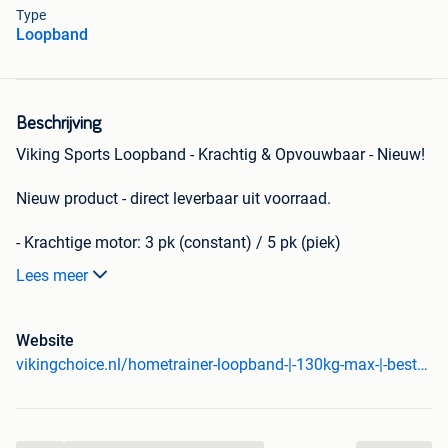
Type
Loopband
Beschrijving
Viking Sports Loopband - Krachtig & Opvouwbaar - Nieuw!
Nieuw product - direct leverbaar uit voorraad.
- Krachtige motor: 3 pk (constant) / 5 pk (piek)
- Snelheden tot 19 km/u
Lees meer
- 12 voorgeprogrammeerde trainingsprogramma's
- Verstelbare hellingshoek tot 15 graden
- Compact & telescopisch opvouwbaar
Website
- Slechts 75 stuk(s) beschikbaar - wees er vlug bij!
vikingchoice.nl/hometrainer-loopband-|-130kg-max-|-beste-prijs
Waarom Viking Choice?
Nieuw product met garantie, direct leverbaar uit eigen
voorraad. Betrouwbare kwaliteit voor de beste prijs.