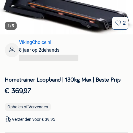
2
1
/
5
VikingChoice.nl
8 jaar op 2dehands
...
Hometrainer Loopband | 130kg Max | Beste Prijs
€ 369,97
Ophalen of Verzenden
Verzenden voor € 39,95