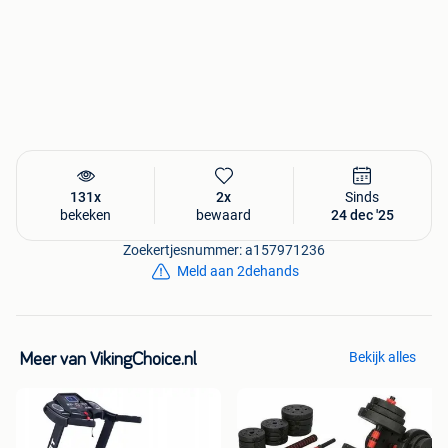
Waarom Vikingchoice.nl?
- Altijd nieuwe artikelen
- minimaal 2 jaar garantie
- 14 dagen niet goed geld terug
- Veilig betalen- verzekerd tot € 2500,- bij Trusted Shops
- Achteraf betalen mogelijk
- Bestaat inmiddels meer dan 10 jaar
131x
2x
Sinds
bekeken
bewaard
24 dec '25
Zoekertjesnummer: a157971236
Meld aan 2dehands
Bekijk alles
Meer van VikingChoice.nl