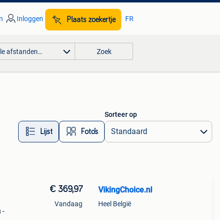
n
Inloggen
FR
Plaats zoekertje
lle afstanden…
Zoek
Sorteer op
Lijst
Foto’s
€ 369,97
VikingChoice.nl
Vandaag
Heel België
 -