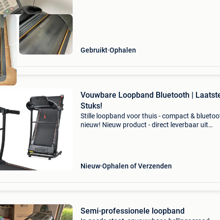
Gebruikt
Ophalen
Vouwbare Loopband Bluetooth | Laatst
Stuks!
Stille loopband voor thuis - compact & bluetoo
nieuw! Nieuw product - direct leverbaar uit
voorraad. - Motor: 1.5Hp (stil - snelheid: 1.0 - 
Km/u - loopoppervlak: 400x1100 mm - inklapb
a
Nieuw
Ophalen of Verzenden
Semi-professionele loopband