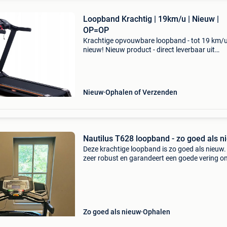
Loopband Krachtig | 19km/u | Nieuw |
OP=OP
Krachtige opvouwbare loopband - tot 19 km/u
nieuw! Nieuw product - direct leverbaar uit
voorraad. - Motor: 3 pk continu (5 pk piek) -
snelheid tot 19 km/u - 12 trainingsprogramma'
hellingshoek
Nieuw
Ophalen of Verzenden
Nautilus T628 loopband - zo goed als n
Deze krachtige loopband is zo goed als nieuw. H
zeer robust en garandeert een goede vering o
gewrichten te sparen. De loopband is opklapb
en kan binnen dezelfde kamer door 1 persoon
verpla
Zo goed als nieuw
Ophalen