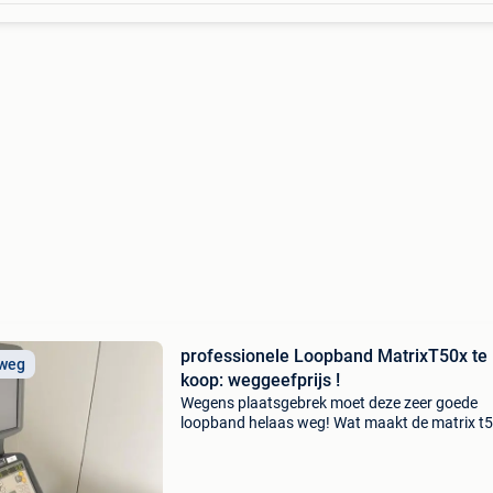
professionele Loopband MatrixT50x te
 weg
koop: weggeefprijs !
Wegens plaatsgebrek moet deze zeer goede
loopband helaas weg! Wat maakt de matrix t
loopband zo bijzonder? De matrix t50x is een
professionele loopband die is ontworpen voor
zowel thuisgebruik als