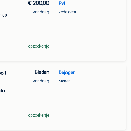
€ 200,00
Pvl
Vandaag
Zedelgem
 100
Topzoekertje
Bieden
Dejager
Vandaag
Menen
eden
Topzoekertje