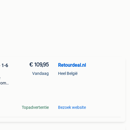
€ 109,95
Retourdeal.nl
 1-6
Vandaag
Heel België
e
arom
al on
Topadvertentie
Bezoek website