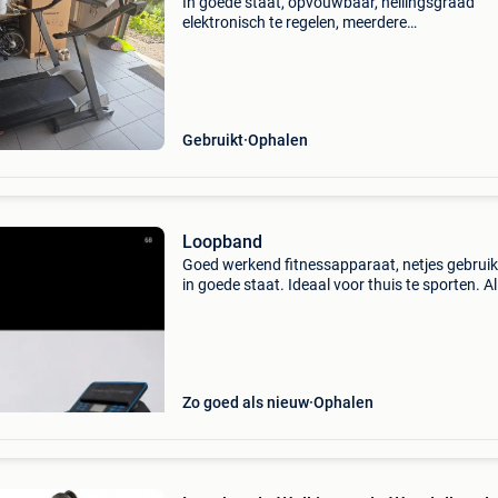
In goede staat, opvouwbaar, hellingsgraad
elektronisch te regelen, meerdere
trainigsprogramma&#39;s te kiezen. Werkt per
Weg wegens verbod om te lopen door
rugproblemen.
Gebruikt
Ophalen
Loopband
Goed werkend fitnessapparaat, netjes gebruik
in goede staat. Ideaal voor thuis te sporten. Al
functies werken zoals ze horen. • Goede staat 
werkt 100% • elektrisch verstelbare snelheid (e
Zo goed als nieuw
Ophalen