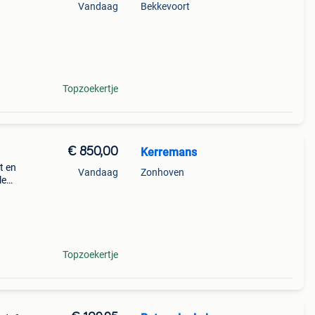
Vandaag
Bekkevoort
fect.
Topzoekertje
€ 850,00
Kerremans
t en
Vandaag
Zonhoven
le
•
n hel
Topzoekertje