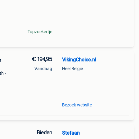
Topzoekertje
€ 194,95
VikingChoice.nl
e
Vandaag
Heel België
th -
10
aar:
Bezoek website
Bieden
Stefaan