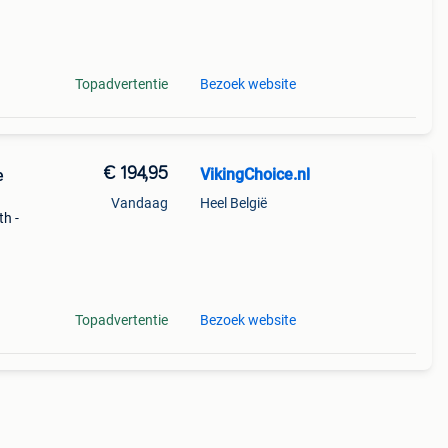
s,
Topadvertentie
Bezoek website
€ 194,95
VikingChoice.nl
e
Vandaag
Heel België
th -
10
aar:
Topadvertentie
Bezoek website