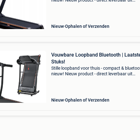
nieuw! Nieuw product - direct leverbaar uit
voorraad. - Motor: 3 pk continu (5 pk piek) -
snelheid tot 19 km/u - 12 trainingsprogramma'
hellingshoek
Nieuw
Ophalen of Verzenden
Vouwbare Loopband Bluetooth | Laatst
Stuks!
Stille loopband voor thuis - compact & bluetoo
nieuw! Nieuw product - direct leverbaar uit
voorraad. - Motor: 1.5Hp (stil - snelheid: 1.0 - 
Km/u - loopoppervlak: 400x1100 mm - inklapb
a
Nieuw
Ophalen of Verzenden