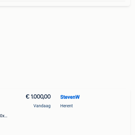
€ 1.000,00
StevenW
Vandaag
Herent
50x