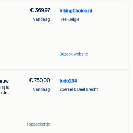
€ 369,97
VikingChoice.nl
Vandaag
Heel België
 -
s,
Bezoek website
€ 750,00
todo234
ieuw
ij is
Vandaag
Zoersel & Deel Brecht
m de
aar
Topzoekertje