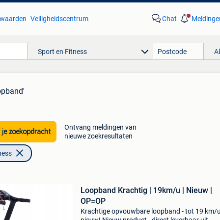
waarden
Veiligheidscentrum
Chat
Meldinge
Sport en Fitness
A
opband'
Ontvang meldingen van
 je zoekopdracht
nieuwe zoekresultaten
ness
Loopband Krachtig | 19km/u | Nieuw |
OP=OP
Krachtige opvouwbare loopband - tot 19 km/u