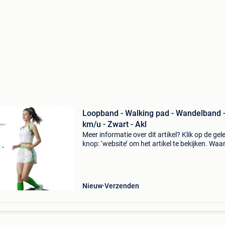
Loopband - Walking pad - Wandelband -
km/u - Zwart - Akl
Meer informatie over dit artikel? Klik op de gel
knop: ‘website’ om het artikel te bekijken. Wa
bestellen bij retourdeal.nl? Voor 15:00 besteld,
volgende werkdag in huis. 1 Jaar garantie op 
Nieuw
Verzenden