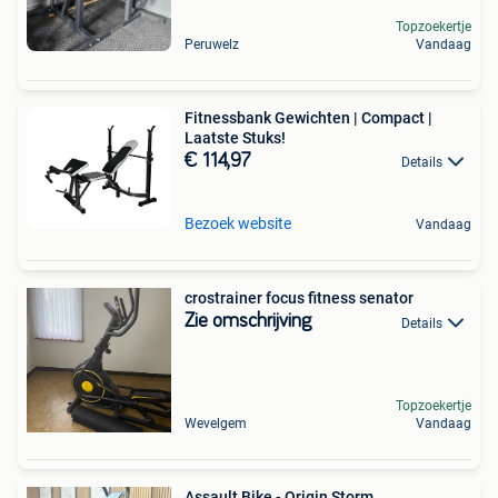
Topzoekertje
Peruwelz
Vandaag
Fitnessbank Gewichten | Compact |
Laatste Stuks!
€ 114,97
Details
Bezoek website
Vandaag
crostrainer focus fitness senator
Zie omschrijving
Details
Topzoekertje
Wevelgem
Vandaag
Assault Bike - Origin Storm