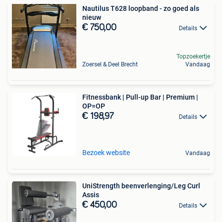
Nautilus T628 loopband - zo goed als
nieuw
€ 750,00
Details
Topzoekertje
Zoersel & Deel Brecht
Vandaag
Fitnessbank | Pull-up Bar | Premium |
OP=OP
€ 198,97
Details
Bezoek website
Vandaag
UniStrength beenverlenging/Leg Curl
Assis
€ 450,00
Details