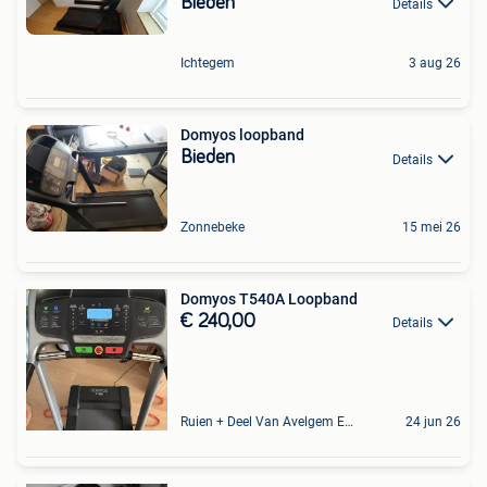
Bieden
Details
Ichtegem
3 aug 26
Domyos loopband
Bieden
Details
Zonnebeke
15 mei 26
Domyos T540A Loopband
€ 240,00
Details
Ruien + Deel Van Avelgem En Waarmaarde
24 jun 26