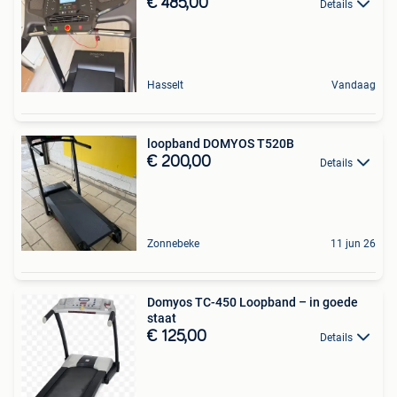
€ 485,00
Details
Hasselt
Vandaag
loopband DOMYOS T520B
€ 200,00
Details
Zonnebeke
11 jun 26
Domyos TC-450 Loopband – in goede
staat
€ 125,00
Details