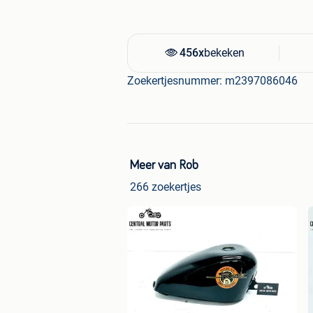
- Low rider - Lowrider S - Lowrider S
FLHT- FLFB - FLFBS - FXBR - FXBRS - 
FXLRST – FXR
456x
bekeken
Zoekertjesnummer: m2397086046
Meer van Rob
266 zoekertjes