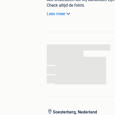
Check altijd de foto’s.
Wat je ziet is wat je krijgt.
Lees meer
Prijs € 75,-
Central motor parts
Adres :
...
Sterrenbergweg 15
...
3768 BS Soesterberg
...
...
Dit artikel is te bestellen via deze link:
...
centralmotorparts.nl/product/camshaf
...
...
...
Kijk op mijn website en profiel voor m
centralmotorparts.nl
Harley Davidson - Touring - Softail -
Eight - M8 - Streetglide - Street glide -
Soesterberg, Nederland
- Heritage - Deluxe - Fatbob - Fat bob 