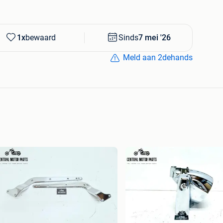
T - XL883 - XL1200 - FLHX - FLTRX - FLHXS - FLTRXS -
FXFB - FXFBS - FXD - FXDB - FXDL - FXLR - FXLRS -
1x
bewaard
Sinds
7 mei '26
Meld aan 2dehands