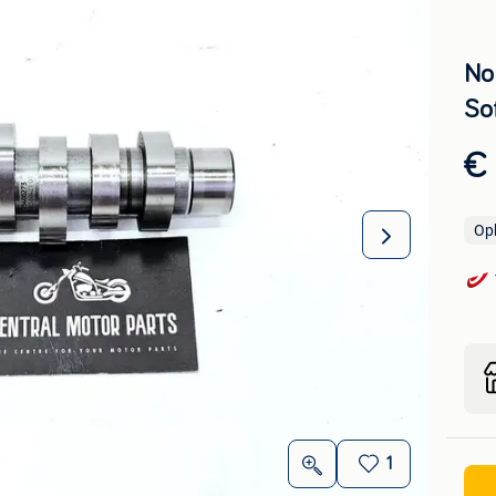
No
So
€
Op
1