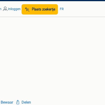
n
Inloggen
FR
Plaats zoekertje
Bewaar
Delen