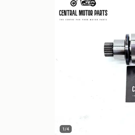
1
/
4