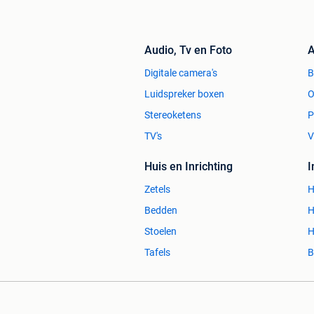
Audio, Tv en Foto
A
Digitale camera's
Luidspreker boxen
O
Stereoketens
P
TV's
V
Huis en Inrichting
Zetels
H
Bedden
H
Stoelen
H
Tafels
B