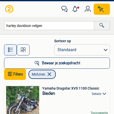
Motoren
Sorteer op
Alle afstanden…
Bewaar je zoekopdracht
Filters
Motoren
Yamaha Dragstar XVS 1100 Classic
Bieden
Details
Topzoekertje