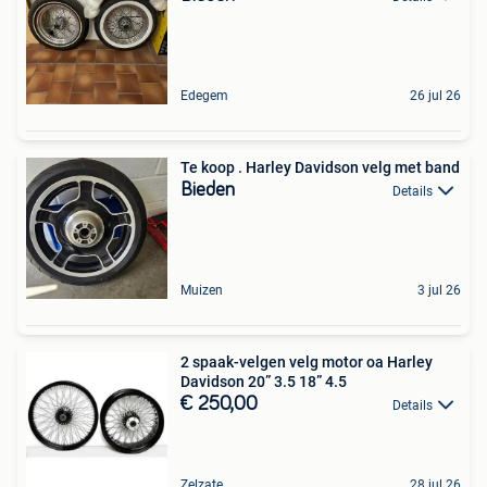
Edegem
26 jul 26
Te koop . Harley Davidson velg met band
Bieden
Details
Muizen
3 jul 26
2 spaak-velgen velg motor oa Harley
Davidson 20” 3.5 18” 4.5
€ 250,00
Details
Zelzate
28 jul 26