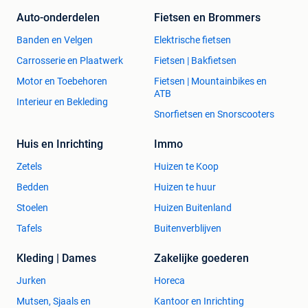
Auto-onderdelen
Fietsen en Brommers
Banden en Velgen
Elektrische fietsen
Carrosserie en Plaatwerk
Fietsen | Bakfietsen
Motor en Toebehoren
Fietsen | Mountainbikes en
ATB
Interieur en Bekleding
Snorfietsen en Snorscooters
Huis en Inrichting
Immo
Zetels
Huizen te Koop
Bedden
Huizen te huur
Stoelen
Huizen Buitenland
Tafels
Buitenverblijven
Kleding | Dames
Zakelijke goederen
Jurken
Horeca
Mutsen, Sjaals en
Kantoor en Inrichting