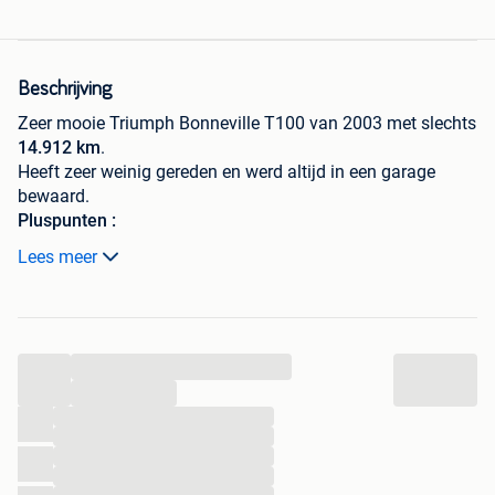
Beschrijving
Zeer mooie Triumph Bonneville T100 van 2003 met slechts
14.912 km
.
Heeft zeer weinig gereden en werd altijd in een garage
bewaard.
Pluspunten :
✔ Zeer lage kilometerstand
Lees meer
✔ Recente banden
✔ Goed bewaarde motor
Aandachtspunten :
...
...
Geen keuring voor verkoop
...
Uitlaat en velgen zwart geschilderd (kan eventueel
...
terug origineel gemaakt worden)
...
...