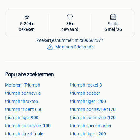
5.204x
36x
Sinds
bekeken
bewaard
6 mei '26
Zoekertjesnummer: m2396662577
Meld aan 2dehands
Populaire zoektermen
Motoren | Triumph
triumph rocket 3
triumph bonneville
triumph bobber
triumph thruxton
triumph tiger 1200
triumph trident 660
triumph bonneville t120
triumph tiger 900
triumph bonneville t120
triumph bonneville t100
triumph speedmaster
triumph street triple
triumph tiger 1200