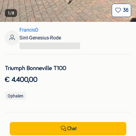
36
1
/
8
FrancisD
Sint-Genesius-Rode
...
Triumph Bonneville T100
€ 4.400,00
Ophalen
Chat