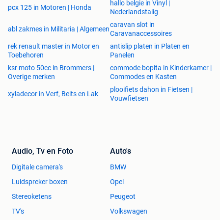
hallo belgie in Vinyl |
pcx 125 in Motoren | Honda
Nederlandstalig
caravan slot in
abl zakmes in Militaria | Algemeen
Caravanaccessoires
rek renault master in Motor en
antislip platen in Platen en
Toebehoren
Panelen
ksr moto 50cc in Brommers |
commode bopita in Kinderkamer |
Overige merken
Commodes en Kasten
plooifiets dahon in Fietsen |
xyladecor in Verf, Beits en Lak
Vouwfietsen
Audio, Tv en Foto
Auto's
Digitale camera's
BMW
Luidspreker boxen
Opel
Stereoketens
Peugeot
TV's
Volkswagen