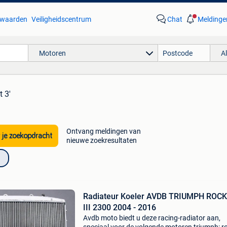
waarden
Veiligheidscentrum
Chat
Meldinge
Motoren
A
t 3'
Ontvang meldingen van
 je zoekopdracht
nieuwe zoekresultaten
Radiateur Koeler AVDB TRIUMPH ROC
III 2300 2004 - 2016
Avdb moto biedt u deze racing-radiator aan,