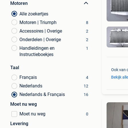
Motoren
Alle zoekertjes
Motoren | Triumph
8
Accessoires | Overige
2
Onderdelen | Overige
2
Handleidingen en
1
Instructieboekjes
Taal
Ook van 
Français
Bekijk all
4
Nederlands
12
Nederlands & Français
16
Moet nu weg
Moet nu weg
0
Levering