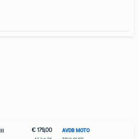
 in
€ 179,00
AVDB MOTO
II