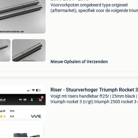
Voorvorkpoten omgekeerd type origineel
(aftermarket), specifiek voor de volgende tri
motoren: rocket iii 2300 2004 - 2009 rocket iii
classic 2004 2005 2006 2007 2008 2009 rock
2300 roadst
Nieuw
Ophalen of Verzenden
Riser - Stuurverhoger Triumph Rocket 3
Voigt mt risers handlebar ft25r | 25mm black |
triumph rocket 3 (r/gt) triumph 2500 rocket 3 
2019-2024 1 keer gemonteerd zitten nog in d