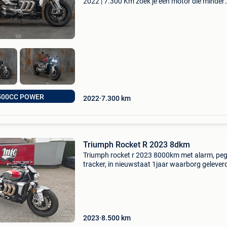
2022 | 7.300 Km zoek je een motor die minder
“vervoermiddel” is en meer… een natuurkracht
nummerplaat? Dan is deze rocket 3 r exact wat
nodi
500CC POWER
2022
7.300
km
Triumph Rocket R 2023 8dkm
Triumph rocket r 2023 8000km met alarm, pe
tracker, in nieuwstaat 1jaar waarborg gelever
keuring overname alle merken financiering ter
plaatse op maat/mail voor offerte. We hebbb
steeds een
2023
8.500
km