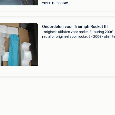
2021
19.500
km
Onderdelen voor Triumph Rocket III
- originele uitlaten voor rocket 3 touring 200€ -
radiator origineel voor rocket 3 - 200€ - oliefilte
stuks) + motorhoes origineel + gereedschap v
onder zadel 50€ - zadel voor ro