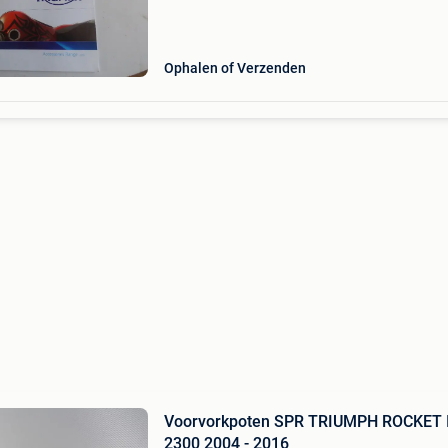
america - speed triple .... 40 Bladzijden frans -
triumph accessoires 2005 49 bladzijden engels
zeer
Ophalen of Verzenden
Voorvorkpoten SPR TRIUMPH ROCKET I
2300 2004 - 2016