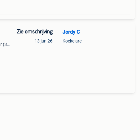
Zie omschrijving
Jordy C
13 jun 26
Koekelare
r (3
oor