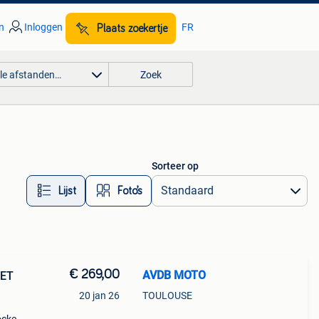
n
Inloggen
FR
Plaats zoekertje
lle afstanden…
Zoek
Sorteer op
Lijst
Foto’s
€ 269,00
AVDB MOTO
KET
20 jan 26
TOULOUSE