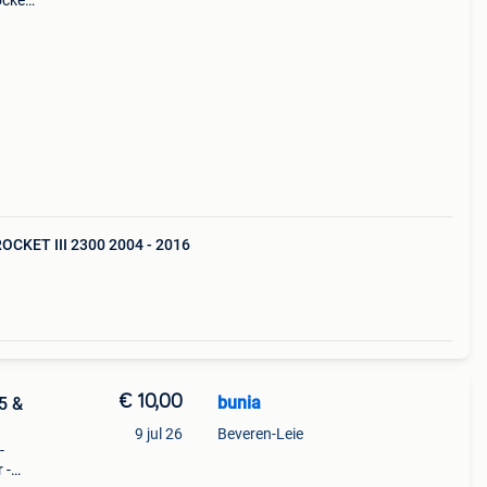
ocket
et 3
015
CKET III 2300 2004 - 2016
€ 10,00
bunia
5 &
9 jul 26
Beveren-Leie
-
 -