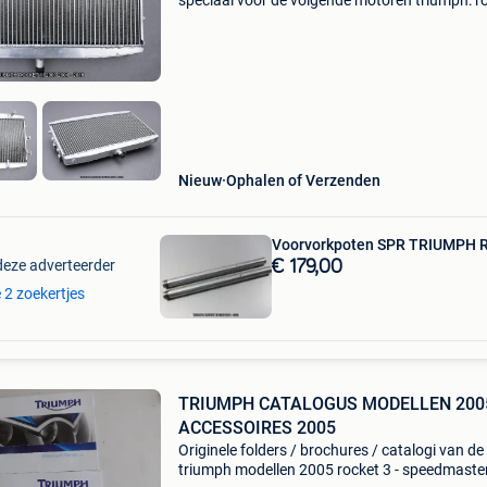
speciaal voor de volgende motoren triumph: r
iii 2300 2004 2005 2006 2007 2008 2009 rock
2300 roadster 2010 2011 2012 2013 2014 2
2016 rocket ii
Nieuw
Ophalen of Verzenden
Voorvorkpoten SPR TRIUMPH RO
deze adverteerder
€ 179,00
e 2 zoekertjes
TRIUMPH CATALOGUS MODELLEN 200
ACCESSOIRES 2005
Originele folders / brochures / catalogi van de 
triumph modellen 2005 rocket 3 - speedmaster