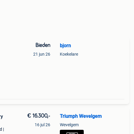
Bieden
bjorn
21 jun 26
Koekelare
€ 16.300,-
Triumph Wevelgem
ry
16 jul 26
Wevelgem
d |