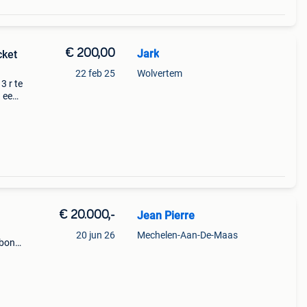
€ 200,00
Jark
cket
22 feb 25
Wolvertem
3 r te
n een
het
r
€ 20.000,-
Jean Pierre
20 jun 26
Mechelen-Aan-De-Maas
rbon
en