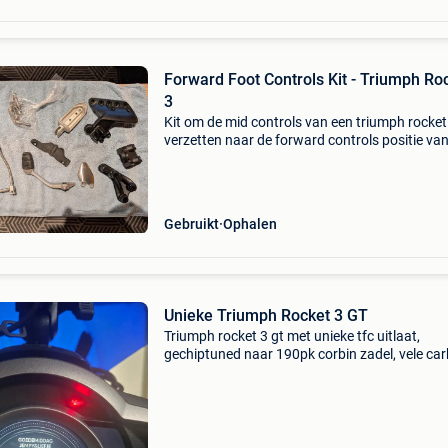
Forward Foot Controls Kit - Triumph Ro
3
Kit om de mid controls van een triumph rocket 
verzetten naar de forward controls positie va
triumph rocket 3 gt. Deze heb ik over nadat ik 
omgekeerde heb gedaan van gt controls naar 
Gebruikt
Ophalen
Unieke Triumph Rocket 3 GT
Triumph rocket 3 gt met unieke tfc uitlaat,
gechiptuned naar 190pk corbin zadel, vele ca
onderdelen en eveneens de originele onderdel