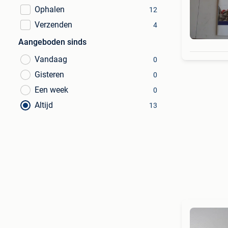
Ophalen
12
Verzenden
4
Aangeboden sinds
Vandaag
0
Gisteren
0
Een week
0
Altijd
13