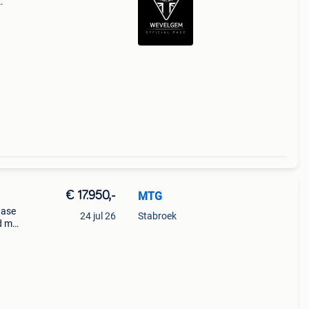
 met
 je
€ 17.950,-
MTG
gase
24 jul 26
Stabroek
d met
en