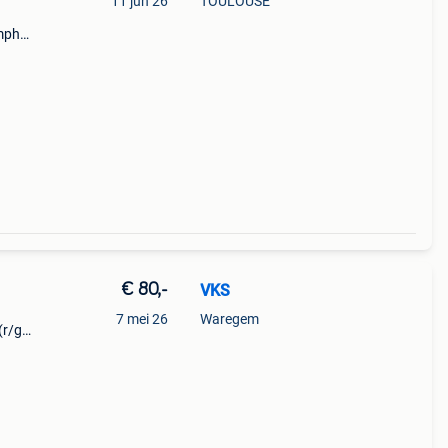
11 jun 26
TOULOUSE
umph
 2300
et 3
€ 80,-
VKS
7 mei 26
Waregem
(r/gt)
oos