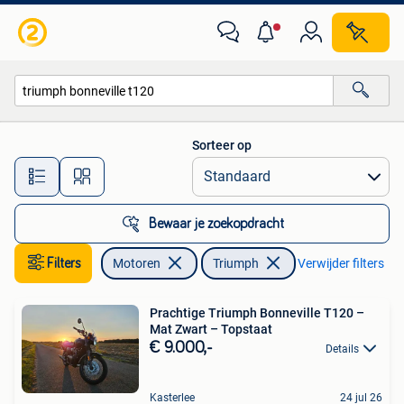
Motoren | Triumph
Sorteer op
Alle afstanden…
Bewaar je zoekopdracht
Filters
Motoren
Triumph
Verwijder filters
Prachtige Triumph Bonneville T120 –
Mat Zwart – Topstaat️
€ 9.000,-
Details
Kasterlee
24 jul 26