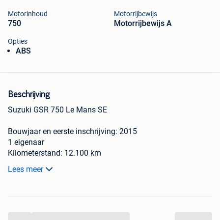
Motorinhoud
Motorrijbewijs
750
Motorrijbewijs A
Opties
ABS
Beschrijving
Suzuki GSR 750 Le Mans SE
Bouwjaar en eerste inschrijving: 2015
1 eigenaar
Kilometerstand: 12.100 km
Special Edition: Nummer 3 (certificaat beschikbaar) +
Lees meer
plaatje bij chassisnummer
Aanpassingen: Zwarte sportremmen aan het stuur
geplaatst
...
Toebehoren: