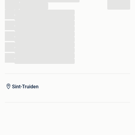
...
...
...
Duo zit
...
...
Chromé stuur (afgeleverd met zwart sportstuur)
...
...
...
...
...
...
Sint-Truiden