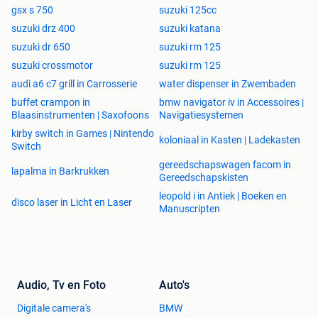
gsx s 750
suzuki 125cc
suzuki drz 400
suzuki katana
suzuki dr 650
suzuki rm 125
suzuki crossmotor
suzuki rm 125
audi a6 c7 grill in Carrosserie
water dispenser in Zwembaden
buffet crampon in
bmw navigator iv in Accessoires |
Blaasinstrumenten | Saxofoons
Navigatiesystemen
kirby switch in Games | Nintendo
koloniaal in Kasten | Ladekasten
Switch
gereedschapswagen facom in
lapalma in Barkrukken
Gereedschapskisten
leopold i in Antiek | Boeken en
disco laser in Licht en Laser
Manuscripten
Audio, Tv en Foto
Auto's
Digitale camera's
BMW