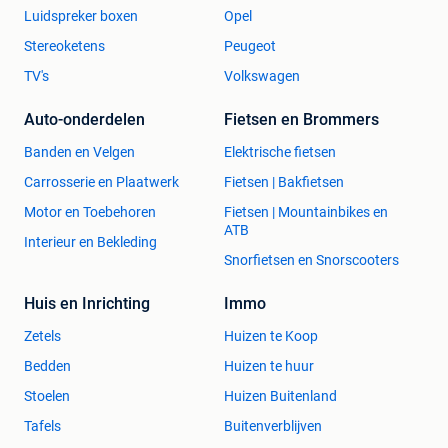
Luidspreker boxen
Opel
Stereoketens
Peugeot
TV's
Volkswagen
Auto-onderdelen
Fietsen en Brommers
Banden en Velgen
Elektrische fietsen
Carrosserie en Plaatwerk
Fietsen | Bakfietsen
Motor en Toebehoren
Fietsen | Mountainbikes en
ATB
Interieur en Bekleding
Snorfietsen en Snorscooters
Huis en Inrichting
Immo
Zetels
Huizen te Koop
Bedden
Huizen te huur
Stoelen
Huizen Buitenland
Tafels
Buitenverblijven