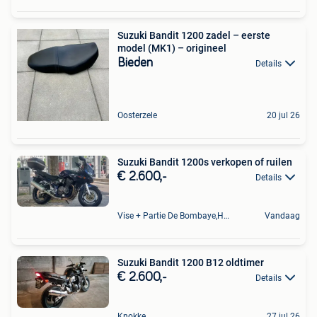
Suzuki Bandit 1200 zadel – eerste
model (MK1) – origineel
Bieden
Details
Oosterzele
20 jul 26
Suzuki Bandit 1200s verkopen of ruilen
€ 2.600,-
Details
Vise + Partie De Bombaye,Hac- Court, Hermalle-Ss-Argenteau
Vandaag
Suzuki Bandit 1200 B12 oldtimer
€ 2.600,-
Details
Knokke
27 jul 26