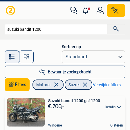
Motoren | Suzuki
Sorteer op
Alle afstanden…
Bewaar je zoekopdracht
Filters
Motoren
Suzuki
Verwijder filters
Suzuki bandit 1200 gsf 1200
€ 700,-
Details
Wingene
Gisteren