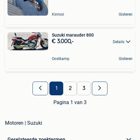
Kinrooi
Gisteren
Suzuki marauder 800
€ 3.000,-
Details
Oostkamp
Gisteren
1
2
3
Pagina 1 van 3
Motoren | Suzuki
Gerelateerde zoektermen