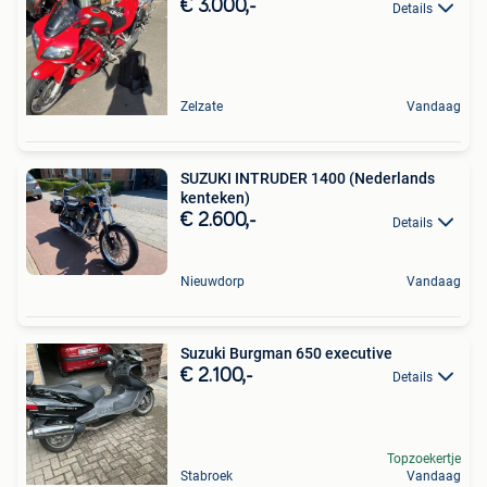
€ 3.000,-
Details
Zelzate
Vandaag
SUZUKI INTRUDER 1400 (Nederlands
kenteken)
€ 2.600,-
Details
Nieuwdorp
Vandaag
Suzuki Burgman 650 executive
€ 2.100,-
Details
Topzoekertje
Stabroek
Vandaag