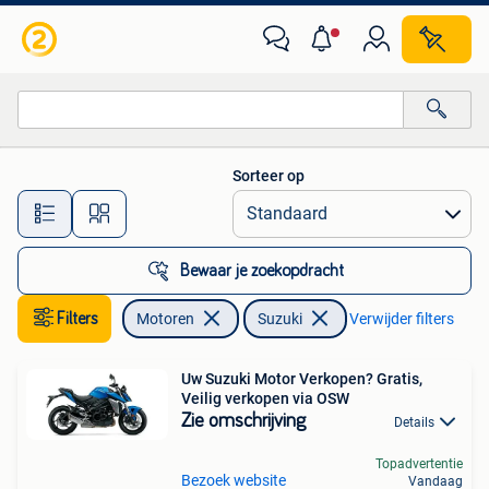
Motoren | Suzuki
Sorteer op
Alle afstanden…
Bewaar je zoekopdracht
Filters
Motoren
Suzuki
Verwijder filters
Uw Suzuki Motor Verkopen? Gratis,
Veilig verkopen via OSW
Zie omschrijving
Details
Topadvertentie
Bezoek website
Vandaag