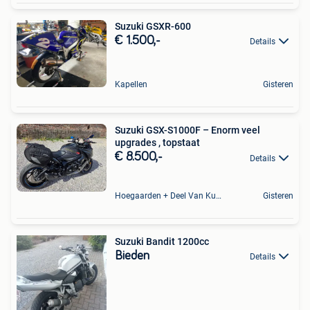
Suzuki GSXR-600
€ 1.500,-
Details
Kapellen
Gisteren
Suzuki GSX-S1000F – Enorm veel
upgrades , topstaat
€ 8.500,-
Details
Hoegaarden + Deel Van Kumtich + Deel Van Tienen
Gisteren
Suzuki Bandit 1200cc
Bieden
Details