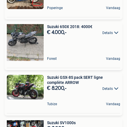
Poperinge
Vandaag
Suzuki 650X 2018: 4000€
€ 4.000,-
Details
Forest
Vandaag
Suzuki GSX-8S pack SERT ligne
complète ARROW
€ 8.200,-
Details
Tubize
Vandaag
Suzuki SV1000s