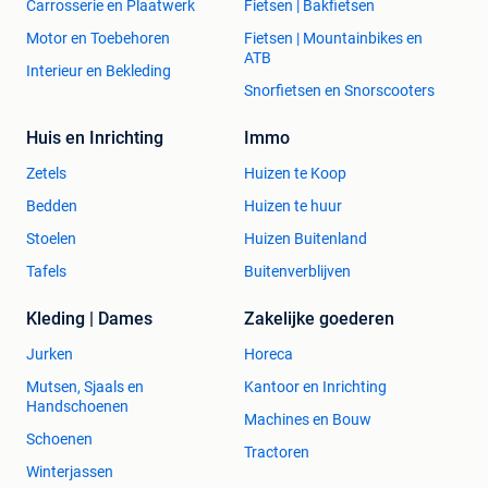
Carrosserie en Plaatwerk
Fietsen | Bakfietsen
Motor en Toebehoren
Fietsen | Mountainbikes en
ATB
Interieur en Bekleding
Snorfietsen en Snorscooters
Huis en Inrichting
Immo
Zetels
Huizen te Koop
Bedden
Huizen te huur
Stoelen
Huizen Buitenland
Tafels
Buitenverblijven
Kleding | Dames
Zakelijke goederen
Jurken
Horeca
Mutsen, Sjaals en
Kantoor en Inrichting
Handschoenen
Machines en Bouw
Schoenen
Tractoren
Winterjassen