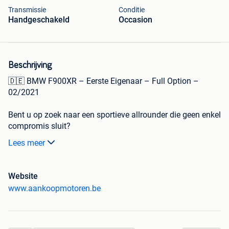
Transmissie
Conditie
Handgeschakeld
Occasion
Beschrijving
🇩🇪 BMW F900XR – Eerste Eigenaar – Full Option –
02/2021
Bent u op zoek naar een sportieve allrounder die geen enkel
compromis sluit?
Deze BMW F900XR is afkomstig van de eerste eigenaar,
Lees meer
verkeert in absolute nieuwstaat, is ongevalvrij en beschikt
over de volledige onderhoudshistoriek. Dankzij de sportieve
handling en de comfortabele ergonomie is dit de ideale
Website
partner voor zowel woon-werkverkeer als bochtige
www.aankoopmotoren.be
vakantieritten.
Highlights & Status: Bouwjaar: 02/2021.
Historie: Afkomstig van de eerste eigenaar.