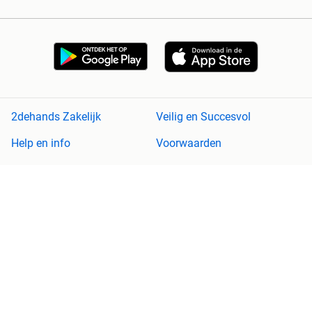
2dehands Zakelijk
Veilig en Succesvol
Help en info
Voorwaarden
Privacyverklaring
Cookiebeleid
Privacyvoorkeuren
Over 2dehands
Adevinta
Sitemap
2dehands is niet aansprakelijk voor (gevolg)schade die voortkomt