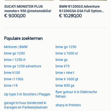
#bmw #f900xr #f900 #adventuresport #fulloption
DUCATI MONSTER PLUS
BMW R1200GS Adventure
monster+ 950 @motomobilia!
R1200GSA GSA Full Option
#quickshifter #dynamicpro #keylessride #soscall
@motomobilia
€ 9.000,00
€ 10.280,00
#eersteeigenaar #motomobilia #kortrijk #tekoop
#2dehands #instamoto #bikelife #motorrijden
#vlaanderen #belgie #occasie #motorvakantie #topdeal
#yamahatracer #kawasakiversys #triumphtiger Onze
advertenties worden met de grootste zorg samengesteld.
Populaire zoektermen
Motoren | BMW
bmw gs 1250
Ondanks alle inspanningen kan er een fout in de
bmw gs 1200
bmw s 1000 xr
advertentie voorkomen. Er kunnen geen rechten worden
bmw r 1250 rt
bmw gs
ontleend aan de advertentie.
bmw gs 1250 adventure
bmw k75
bmw k100
bmw r nine t
bmw r1100s
bmw k 1600 gt
bmw r18
bmw 850 gs
flyer gotour 6 in Elektrische
zip type 3 in Scooters | Piaggio
fietsen
garage te huur londerzeel in
sharp in Printers
Garages en Parkeerplaatsen