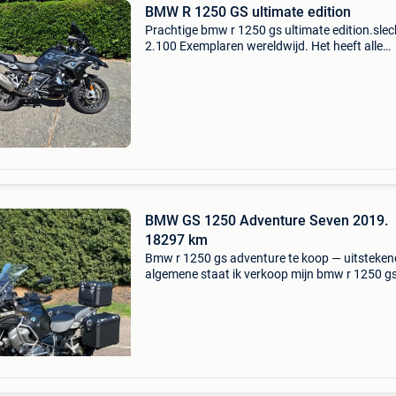
BMW R 1250 GS ultimate edition
Prachtige bmw r 1250 gs ultimate edition.slec
2.100 Exemplaren wereldwijd. Het heeft alle
mogelijke bmw-catalogusopties voor de gs. D
accessoires worden geleverd met. De bmw-wi
hoort er ook bij.
BMW GS 1250 Adventure Seven 2019.
18297 km
Bmw r 1250 gs adventure te koop — uitsteken
algemene staat ik verkoop mijn bmw r 1250 g
adventure (september 2019) 2e eigenaar, gek
bij 14033 km in 2024 door iemand die heel
voorzichtig is en a