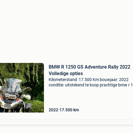
BMW R 1250 GS Adventure Rally 2022
Volledige opties
Kilometerstand: 17.500 Km bouwjaar: 2022
conditie: uitstekend te koop prachtige bmw r 
gs adventure rally uit 2022, in totaal slechts 
Km. Motorfiets in uitstekende staat, nooit
beschadigd,
2022
17.500
km