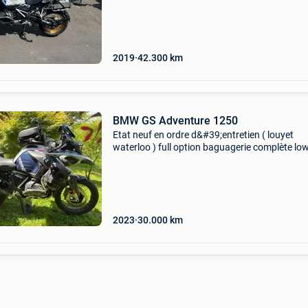
ride x0202 daytime running lights x0222 gears
assistant pro x0224 d
2019
42.300
km
BMW GS Adventure 1250
Etat neuf en ordre d&#39;entretien ( louyet
waterloo ) full option baguagerie complète lo
rider prochain entretien ; 06/2027
2023
30.000
km