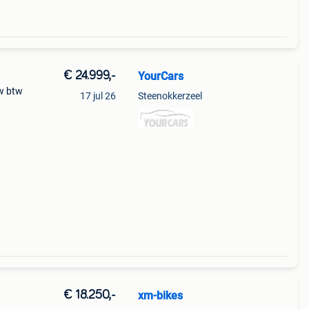
€ 24.999,-
YourCars
w btw
17 jul 26
Steenokkerzeel
€ 18.250,-
xm-bikes