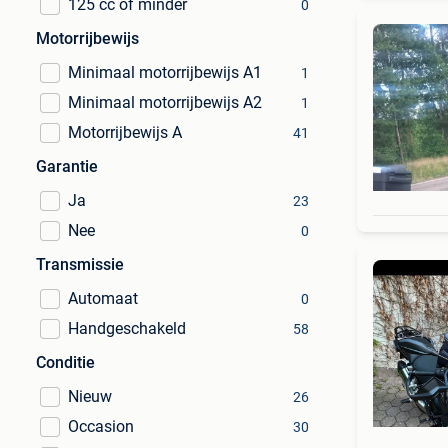
125 cc of minder
0
Motorrijbewijs
Minimaal motorrijbewijs A1
1
Minimaal motorrijbewijs A2
1
Motorrijbewijs A
41
Garantie
Ja
23
Nee
0
Transmissie
Automaat
0
Handgeschakeld
58
Conditie
Nieuw
26
Occasion
30