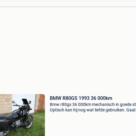
BMW R80GS 1993 36 000km
Bmw r80gs 36 000km mechanisch in goede st
Optisch kan hij nog wat liefde gebruiken. Gaat
enkel weg aan een correcte prijs, staat niet in 
weg. Keuring is geen probleem (250 extra).
Trefwoorden: