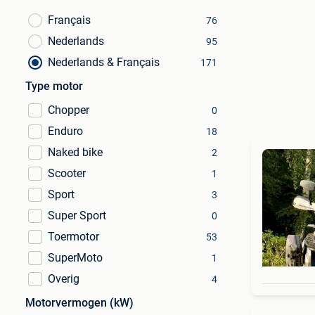
Français
76
Nederlands
95
Nederlands & Français
171
Type motor
Chopper
0
Enduro
18
Naked bike
2
Scooter
1
Sport
3
Super Sport
0
Toermotor
53
SuperMoto
1
Overig
4
Motorvermogen (kW)