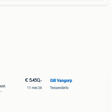
€ 5.450,-
Gill Vangorp
aat.
11 mei 26
Tessenderlo
de