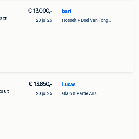
€ 13.000,-
bart
s en
28 jul 26
Hoeselt + Deel Van Tongeren
s
€ 13.850,-
Lucas
s uit
20 jul 26
Glain & Partie Ans
e: 13
e