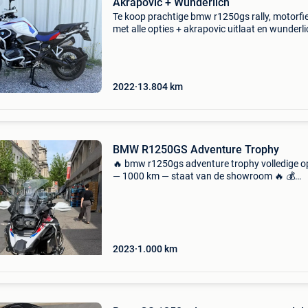
Akrapovic + Wunderlich
Te koop prachtige bmw r1250gs rally, motorfi
met alle opties + akrapovic uitlaat en wunderli
valbescherming slechts 13.000 Km en steeds
onderhouden bij de dealer verkocht met techn
keuring e
2022
13.804
km
BMW R1250GS Adventure Trophy
🔥 bmw r1250gs adventure trophy volledige o
— 1000 km — staat van de showroom 🔥 💰
25.490€ 📍 nieuwste generatie 1250 adventur
zeer gewild 📍 slechts 1000 km 📍 complete
premium reisconfig
2023
1.000
km