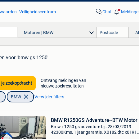
waarden
Veiligheidscentrum
Chat
Meldinge
Motoren | BMW
A
ten
voor 'bmw gs 1250'
Ontvang meldingen van
 je zoekopdracht
nieuwe zoekresultaten
BMW
Verwijder filters
BMW R1250GS Adventure--BTW Motor
Bmw r 1250 gs adventure bj.: 28/03/2019
42300Kms, 1 jaar garantie. X0182 dtc x0191
dynamic esa x0192 led headlight x0193 keyle