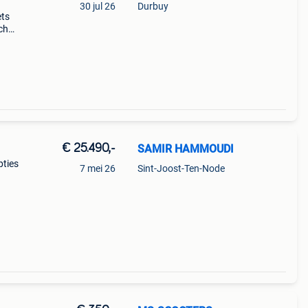
30 jul 26
Durbuy
ets
ch
ische
€ 25.490,-
SAMIR HAMMOUDI
pties
7 mei 26
Sint-Joost-Ten-Node
e