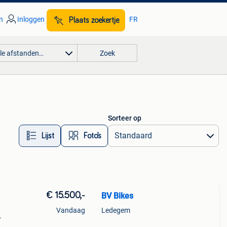
n
Inloggen
FR
Plaats zoekertje
lle afstanden…
Zoek
Sorteer op
Lijst
Foto’s
€ 15.500,-
BV Bikes
Vandaag
Ledegem
ss