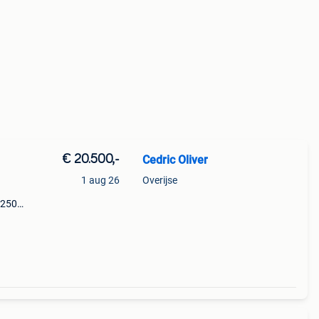
€ 20.500,-
Cedric Oliver
1 aug 26
Overijse
1250
17.500