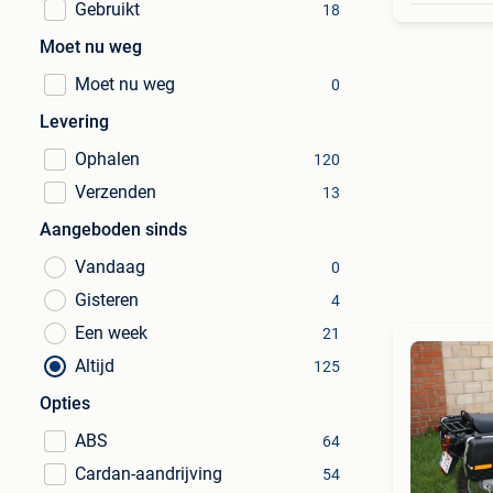
Gebruikt
18
Moet nu weg
Moet nu weg
0
Levering
Ophalen
120
Verzenden
13
Aangeboden sinds
Vandaag
0
Gisteren
4
Een week
21
Altijd
125
Opties
ABS
64
Cardan-aandrijving
54