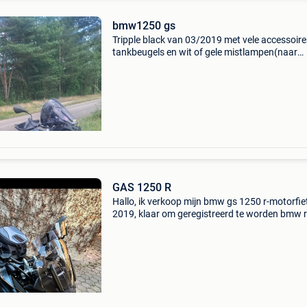
bmw1250 gs
Tripple black van 03/2019 met vele accessoire
tankbeugels en wit of gele mistlampen(naar
keuze)met 71600km. Weg wegens aankoop g
adventure.. Altijd op tijd onderhoud gehad.en
gekeurd voor verkoop
GAS 1250 R
Hallo, ik verkoop mijn bmw gs 1250 r-motorfiet
2019, klaar om geregistreerd te worden bmw r
1250 gs exclusief model 2019 eerste registrati
mei 2019 kilometerstand: 65.500 Km volgend
technis