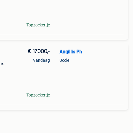
hift
Topzoekertje
€ 17.000,-
Angillis Ph
Vandaag
Uccle
we
Topzoekertje