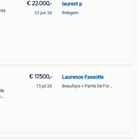
€ 22.000,-
laurent p
hts
23 jun 26
Relegem
e
eg
€ 17.500,-
Laurence Fassotte
15 jul 26
Beaufays + Partie De Foret Et De Tilff
de
s
ocht