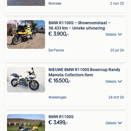
Romsee
2 nov 25
BMW R1100S – Showroomstaat –
58.433 km – Unieke uitvoering
€ 3.900,-
Details
De Panne
25 jul 26
NIEUWE BMW R1100S Boxercup Randy
Mamola Collectors Item
€ 16.500,-
Details
Wateringen
24 mrt 26
BMW R1100S
€ 3.499,-
Details