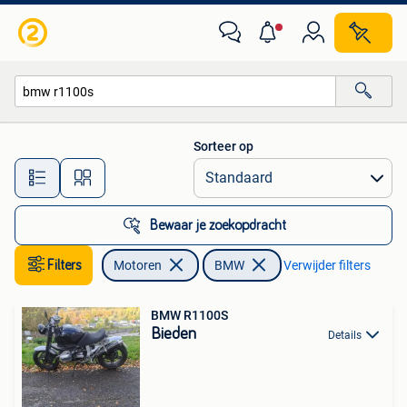
Motoren | BMW
Sorteer op
Alle afstanden…
Bewaar je zoekopdracht
Filters
Motoren
BMW
Verwijder filters
BMW R1100S
Bieden
Details