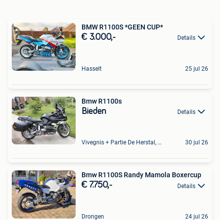
BMW R1100S *GEEN CUP*
€ 3.000,-
Details
Hasselt
25 jul 26
Bmw R1100s
Bieden
Details
Vivegnis + Partie De Herstal, Wandre Et Cheratte
30 jul 26
Bmw R1100S Randy Mamola Boxercup
€ 7.750,-
Details
Drongen
24 jul 26