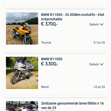
BMW R1100S - 33.000km evolutifs - état
irréprochable
€ 3.700,-
Details
Tournai
27 jul 26
BMW R1100S
€ 3.300,-
Details
Ranst
14 jul 26
Zeldzame genummerde bmw f800s n 16
van de 25