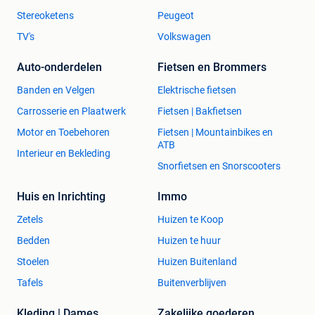
Stereoketens
Peugeot
TV's
Volkswagen
Auto-onderdelen
Fietsen en Brommers
Banden en Velgen
Elektrische fietsen
Carrosserie en Plaatwerk
Fietsen | Bakfietsen
Motor en Toebehoren
Fietsen | Mountainbikes en
ATB
Interieur en Bekleding
Snorfietsen en Snorscooters
Huis en Inrichting
Immo
Zetels
Huizen te Koop
Bedden
Huizen te huur
Stoelen
Huizen Buitenland
Tafels
Buitenverblijven
Kleding | Dames
Zakelijke goederen