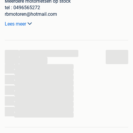
Meerdere motorfietsen op stock
tel : 0496565272
rbmotoren@hotmail.com
PASSENDAALSESTRAAT 30
Lees meer
8890 Moorslede
Type : r1200gs r 1200 gs 1200gs r1200gsa adventure
k1200gt k 1200 gt k1300gt k 1300 gt r 1150 rt r1150rt
r1200rt r 1200 rt k1200lt k 1200 lt r1150r r 1150 r k1200r k
...
1200 r r1100rt r 1100 rt enduro f850gs R1200R R1250RS
...
...
...
...
...
...
...
...
...
...
...