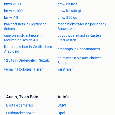
bmw k100
bmw r nine t
bmw r1100s
bmw k 1600 gt
bmw r18
bmw 850 gs
kalkhoff fiets in Elektrische
mega bloks tafel in Speelgoed |
fietsen
Bouwstenen
canyon al slx in Fietsen |
opvouwbare kast in Kasten |
Mountainbikes en ATB
Kleerkasten
lichtschakelaar in Ventilatie en
ambrogio in Robotmaaiers
Afzuiging
palm mar in Vakantiehuizen |
125 ts in Onderdelen | Suzuki
Spanje
yema in Horloges | Heren
verstraler
Audio, Tv en Foto
Auto's
Digitale camera's
BMW
Luidspreker boxen
Opel