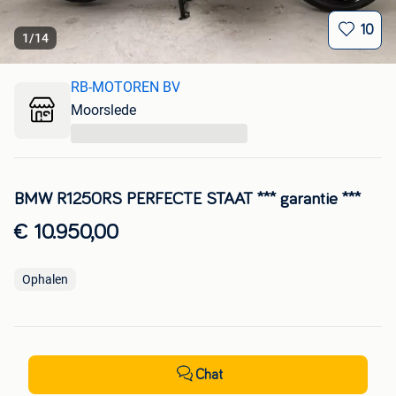
10
1
/
14
RB-MOTOREN BV
Moorslede
...
BMW R1250RS PERFECTE STAAT *** garantie ***
€ 10.950,00
Ophalen
Chat