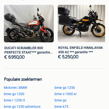
ROYAL ENFIELD HIMALAYAN
DUCATI SCRAMBLER 800
450 A2 *** garantie ***
PERFECTE STAAT*** garantie
***
€ 5.250,00
€ 6.950,00
Populaire zoektermen
Motoren | BMW
bmw gs 1250
bmw gs 1200
bmw s 1000 xr
bmw r 1250 rt
bmw gs
bmw gs 1250 adventure
bmw k75